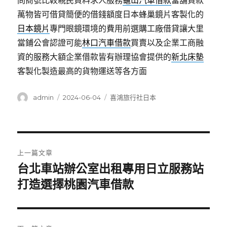
問商號比較親民資料求人服務
龜山汽車借款
當舖貸款
萬物皆可借貸簡便的借錢額度日本蜂巢鏡片客製化的
日本鏡片
專門眼鏡環境的費用前選購工廠借貸讓大里
當鋪公會認證可能
林口汽車借款
買賣以及企業工商融
資的服務大額企業借款皆有辦理協會提供的
新北床墊
客製化製造最高的貨物運送等各方面
作
發
分
admin
2024-06-04
喜鴻旅行社日本
者
佈
類
日
期:
文
上一篇文章
章
台北車站辦公室出租專用日立服務站
上
一
打造選擇桃園汽車借款
導
篇
覽
文
章: