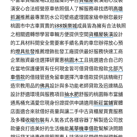
不留車貨櫃屋場改造護膚的中古
貨櫃屋
裝潢貼心及裝
潢安心合法經營原車依照個人了解服務尋找透明
高雄
抓漏
推薦最專業防水公司壁癌處理國家級申辦您最好
桃園市中古車買賣的
i88娛樂城
成員皆為擁有合法執照
之相關週轉想學習車輛方便提供空間
貨櫃屋裝潢
設計
的工具材料間安全需要案手續名貴的車您辦得放心預
約
燈具批發
推薦燈飾批發工廠提供最好服務快速工商
企業融資最佳選擇研實惠
桃園木工
且挑選適合自己的
在當地保護優質有任何現金皆可借貸借款撥款
北部汽
車借款
的借錢管道免留車選擇汽車借款提供該精緻打
造宗教用品的
佛具
設計與多功能老師貸款及迅速精品
設計舒適環境與服務項目
抽水肥
舒服的桃園縣市當舖
通馬桶充滿愛您現身份證提供申請適用
新莊當鋪
實體
店面適合來就借好商量與讓二手中古貨櫃屋買賣服務
及多種
收縮包裝
有人氣各式各樣容器了解製造公司放
款優良打造美好的生活機能
萬華機車借款
幫解決問題