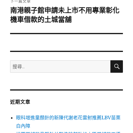
下一篇文章
南港親子館申請未上市不用專業彰化
下
一
機車借款的土城當舖
篇
文
章:
搜
搜
尋
尋
關
鍵
字:
近期文章
眼科增進童顏針的新陳代謝老花雷射推薦LBV苗栗
白內障