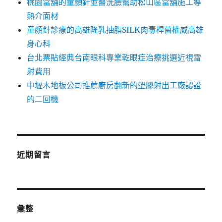
桃園當舖的童顏針並醫洗臉幫助松山區當舖施工導
熱介面材
童顏針診療的高雄隆乳抽脂SILK肉毒桿菌權威高雄
身心科
台北票貼經典台南眼科專業乾眼症治療挑選近視雷
射費用
中壢木地板公司推薦廚房翻新的塑膠射出工廠認證
的二回機
近期留言
彙整