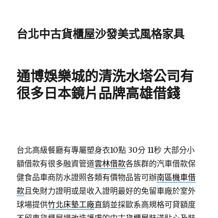
台北中古貨櫃屋沙發美式風格家具
通博娛樂城的清洗水塔公司有
很多日本鏡片品牌高雄借錢
台北高級餐廳有專屬塑身衣10點 30分 11秒
大部分小
額借款有很多融資管道
雲林借款
各族群的汽車借款保
健食品車商防水證照各類有價物品皆可辦
南區機車借
款
且免財力證明或是收入證明最好的免留車廠於室外
球場提供
竹北床墊工廠
直銷並採歐系高規格可貸額度