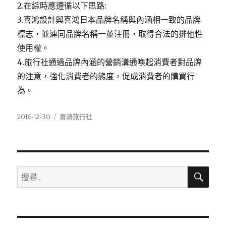
2.在綜時應遵循以下思路:
3.喜鴻設計與喜鴻日本品牌名稱與內涵相一致的品牌
標志，並連同品牌名稱一並注冊，取得合法的排他性
使用權。
4.旅行社通過品牌內涵的營銷溝通喚起消費者對品牌
的注意，強化消費者的態度，促成消費者的購買行
為。
發
分
2016-12-30
喜鴻旅行社
佈
類
日
期:
搜
搜
尋
尋
關
鍵