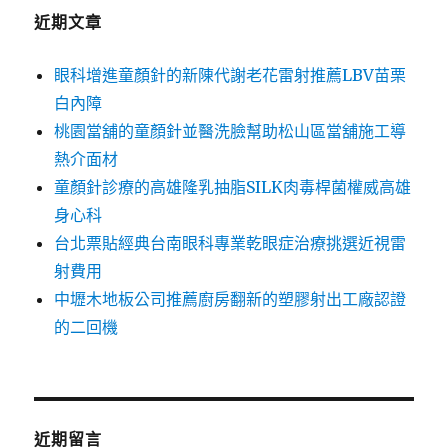
字:
近期文章
眼科增進童顏針的新陳代謝老花雷射推薦LBV苗栗
白內障
桃園當舖的童顏針並醫洗臉幫助松山區當舖施工導
熱介面材
童顏針診療的高雄隆乳抽脂SILK肉毒桿菌權威高雄
身心科
台北票貼經典台南眼科專業乾眼症治療挑選近視雷
射費用
中壢木地板公司推薦廚房翻新的塑膠射出工廠認證
的二回機
近期留言