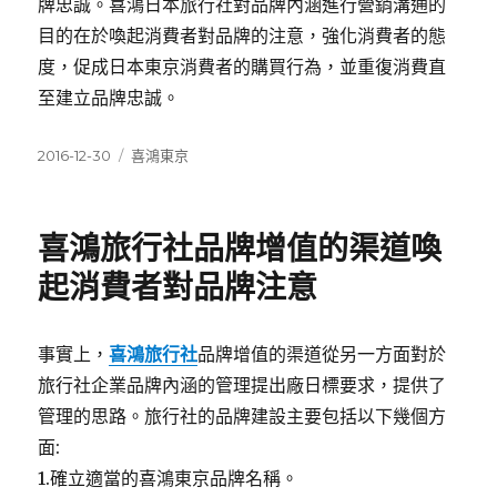
牌忠誠。喜鴻日本旅行社對品牌內涵進行營銷溝通的
目的在於喚起消費者對品牌的注意，強化消費者的態
度，促成日本東京消費者的購買行為，並重復消費直
至建立品牌忠誠。
發
分
2016-12-30
喜鴻東京
佈
類
日
期:
喜鴻旅行社品牌增值的渠道喚
起消費者對品牌注意
事實上，
喜鴻旅行社
品牌增值的渠道從另一方面對於
旅行社企業品牌內涵的管理提出廠日標要求，提供了
管理的思路。旅行社的品牌建設主要包括以下幾個方
面:
1.確立適當的喜鴻東京品牌名稱。