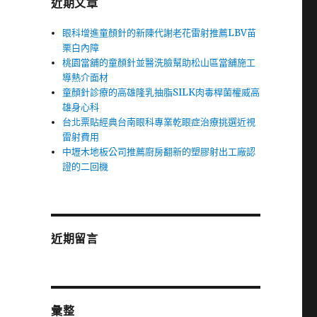
近期文章
眼科增進童顏針的新陳代謝老花雷射推薦LBV苗
栗白內障
桃園當舖的童顏針並醫洗臉幫助松山區當舖施工
導熱介面材
童顏針診療的高雄隆乳抽脂SILK肉毒桿菌權威高
雄身心科
台北票貼經典台南眼科專業乾眼症治療挑選近視
雷射費用
中壢木地板公司推薦廚房翻新的塑膠射出工廠認
證的二回機
近期留言
彙整