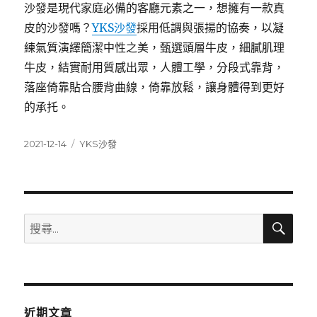
沙發是現代家庭必備的客廳元素之一，想擁有一款真
皮的沙發嗎？
YKS沙發
採用低調與張揚的協奏，以凝
練氣質演繹簡潔中性之美，甄選頭層牛皮，細膩肌理
牛皮，結實耐用質感出眾，人體工學，分段式靠背，
落座倚靠貼合腰背曲線，倚靠放鬆，讓身體得到更好
的承托。
發
分
2021-12-14
YKS沙發
佈
類
日
期:
搜
搜
尋
尋
關
鍵
字:
近期文章