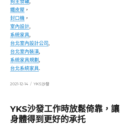
狗主食罐
,
鐵皮屋
，
封口機
，
室內設計
,
系統家具
,
台北室內設計公司
,
台北室內裝潢
,
系統家具規劃
,
台北系統家具
.
發
分
2021-12-14
YKS沙發
佈
類
日
期:
YKS沙發工作時放鬆倚靠，讓
身體得到更好的承托