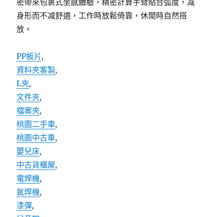
密帶來包裹式坐感體驗，精密計算手臂貼合弧度，减
身形而不减舒適，工作時放鬆倚靠，休閒時自然搭
放。
PP板片
,
資料夾客製
,
L夾
,
文件夾
,
檔案夾
,
桃園二手車
,
桃園中古車
,
嬰兒床
,
中古貨櫃屋
,
電焊機
,
氬焊機
,
漆彈
,