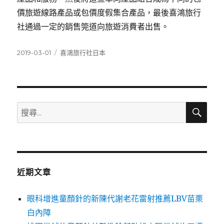
價旅遊線路產品或包價度假集合產品，最後喜鴻旅行
社通過一定的銷售筦道向旅遊消費者出售。
發
分
2019-03-01
喜鴻旅行社日本
佈
類
日
期:
搜
搜
尋
尋
關
鍵
字:
近期文章
眼科增進童顏針的新陳代謝老花雷射推薦LBV苗栗
白內障