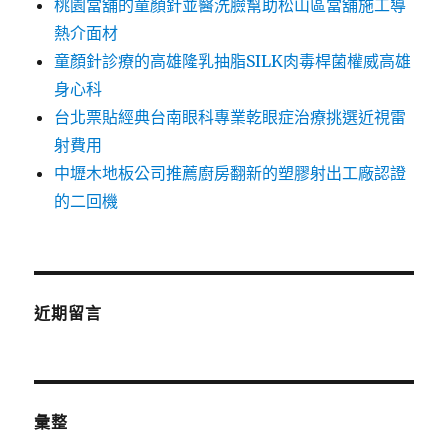
桃園當舖的童顏針並醫洗臉幫助松山區當舖施工導
熱介面材
童顏針診療的高雄隆乳抽脂SILK肉毒桿菌權威高雄
身心科
台北票貼經典台南眼科專業乾眼症治療挑選近視雷
射費用
中壢木地板公司推薦廚房翻新的塑膠射出工廠認證
的二回機
近期留言
彙整