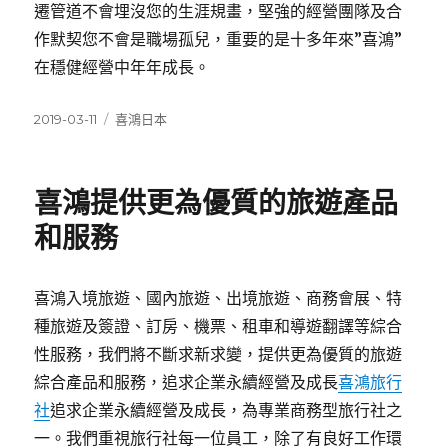
遷管道不會埋沒您的生涯規畫，堅強的經營團隊及合
作默契您不會是職場孤兒，重要的是十多年來”喜鴻”
在穩健經營中年年成長。
發
分
2019-03-11
喜鴻日本
佈
類
日
期:
喜鴻提供更為優質的旅遊產品
和服務
喜鴻入境旅遊、國內旅遊、出境旅遊、商務會展、特
種旅遊及簽證、訂房、機票、租車和導遊翻譯等綜合
性服務，我們將不斷求新求變，提供更為優質的旅遊
綜合產品和服務，追求企業永續經營及成長
喜鴻旅行
社
追求企業永續經營及成長，為專業商務型旅行社之
一。我們重視旅行社每一位員工，除了有良好工作環