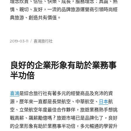
理念欣賞、信任、快樂、成長，服務理念：真誠、熱
情、親切、友好，一流的品牌旅游運營商引領時尚經
典旅游、創造共有價值。
發
分
2019-03-11
喜鴻旅行社
佈
類
日
期:
良好的企業形象有助於業務事
半功倍
喜鴻
是綜合旅行社有著多元的經營商品及充沛的資
源，歷年來一直都是長榮航空、中華航空、
日本
航
空、立榮航空年度最佳合作夥伴，旅遊業務熟手想挑
戰高薪、飆薪勵億嗎 ? 旅遊市場已是品牌化了，良好
的企業形象有助於業務事半功倍，多元暢通的學習升