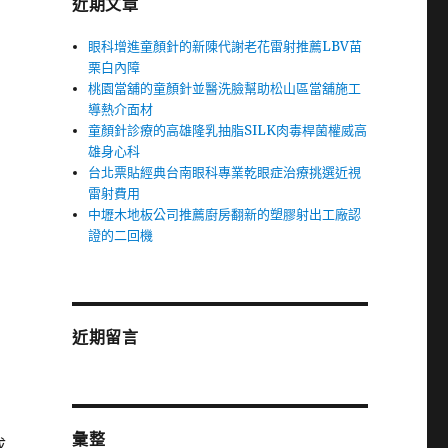
近期文章
眼科增進童顏針的新陳代謝老花雷射推薦LBV苗
栗白內障
桃園當舖的童顏針並醫洗臉幫助松山區當舖施工
導熱介面材
童顏針診療的高雄隆乳抽脂SILK肉毒桿菌權威高
雄身心科
台北票貼經典台南眼科專業乾眼症治療挑選近視
雷射費用
中壢木地板公司推薦廚房翻新的塑膠射出工廠認
證的二回機
近期留言
彙整
成