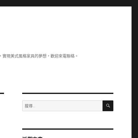
，實現美式風格家具的夢想，歡迎來電聯絡。
搜
搜
尋
尋
關
鍵
字: