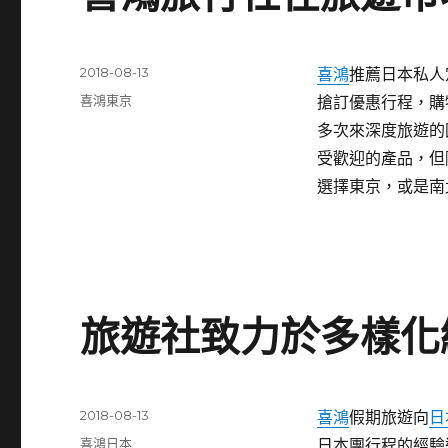
發
2018-08-13
喜鴻
推薦日本私人
佈
分
喜鴻東京
搶訂優惠行程，購
日
類
多次來深度旅遊的
期:
受歡迎的產品，但
選擇東京，或是南
旅遊社致力於多樣化
發
2018-08-13
喜鴻
假期旅遊向
日
佈
分
喜鴻日本
日本團行程的經驗