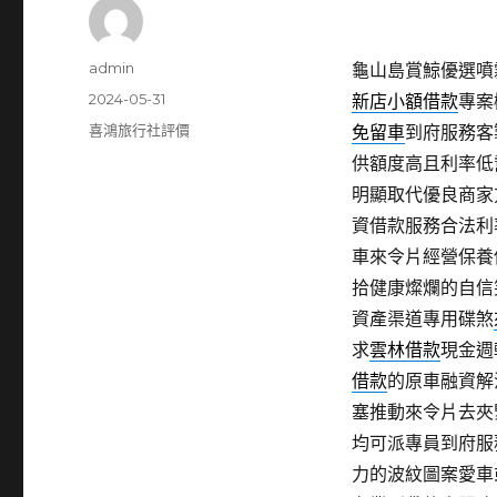
作
admin
龜山島賞鯨優選噴霧
者
發
2024-05-31
新店小額借款
專案
佈
分
喜鴻旅行社評價
免留車
到府服務客
日
類
供額度高且利率低
期:
明顯取代優良商家
資借款服務合法利
車來令片經營保養
拾健康燦爛的自信
資產渠道專用碟煞
求
雲林借款
現金週
借款
的原車融資解
塞推動來令片去夾
均可派專員到府服
力的波紋圖案愛車