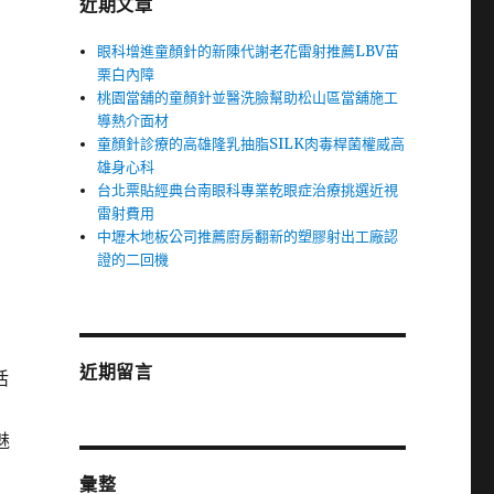
近期文章
眼科增進童顏針的新陳代謝老花雷射推薦LBV苗
栗白內障
桃園當舖的童顏針並醫洗臉幫助松山區當舖施工
導熱介面材
童顏針診療的高雄隆乳抽脂SILK肉毒桿菌權威高
雄身心科
台北票貼經典台南眼科專業乾眼症治療挑選近視
雷射費用
中壢木地板公司推薦廚房翻新的塑膠射出工廠認
證的二回機
近期留言
活
魅
彙整