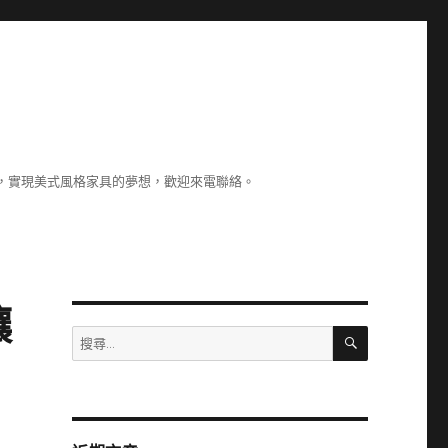
，實現美式風格家具的夢想，歡迎來電聯絡。
鑲
搜
搜
尋
尋
關
鍵
字: