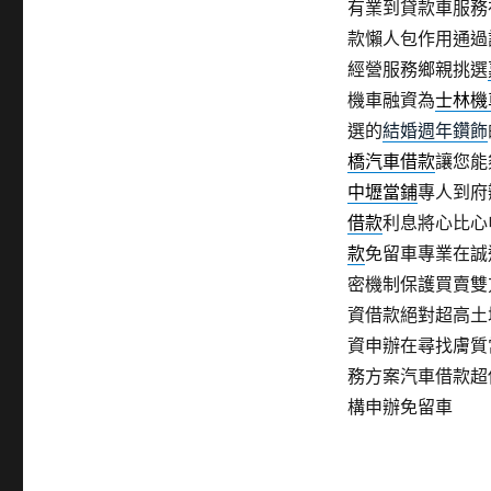
有業到貸款車服務
款懶人包作用通過
經營服務鄉親挑選
機車融資為
士林機
選的
結婚週年鑽飾
橋汽車借款
讓您能
中壢當鋪
專人到府
借款
利息將心比心
款
免留車專業在誠
密機制保護買賣雙
資借款絕對超高土
資申辦在尋找膚質
務方案汽車借款超
構申辦免留車