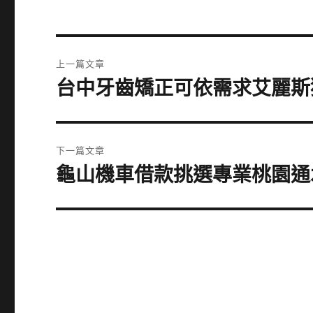
文
上一篇文章
章
台中牙齒矯正可依需求艾麗斯
上
一
導
篇
覽
文
下一篇文章
章:
龜山機車借款挑選專業桃園通
下
一
篇
文
章: