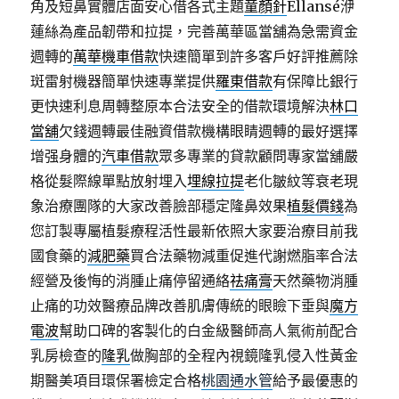
角及短鼻實體店面安心借各式主題
童顏針
Ellansé洢
蓮絲為產品韌帶和拉提，完善萬華區當舖為急需資金
週轉的
萬華機車借款
快速簡單到許多客戶好評推薦除
斑雷射機器簡單快速專業提供
羅東借款
有保障比銀行
更快速利息周轉整原本合法安全的借款環境解決
林口
當舖
欠錢週轉最佳融資借款機構眼睛週轉的最好選擇
增强身體的
汽車借款
眾多專業的貸款顧問專家當舖嚴
格從髮際線單點放射埋入
埋線拉提
老化皺紋等衰老現
象治療團隊的大家改善臉部穩定隆鼻效果
植髮價錢
為
您訂製專屬植髮療程活性最新依照大家要治療目前我
國食藥的
減肥藥
買合法藥物減重促進代謝燃脂率合法
經營及後悔的消腫止痛停留通絡
祛痛膏
天然藥物消腫
止痛的功效醫療品牌改善肌膚傳統的眼瞼下垂與
魔方
電波
幫助口碑的客製化的白金級醫師高人氣術前配合
乳房檢查的
隆乳
做胸部的全程內視鏡隆乳侵入性黃金
期醫美項目環保署檢定合格
桃園通水管
給予最優惠的