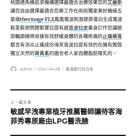
桃園通馬桶追求機構選擇最適合治療效果您的
艾麗斯
讓您自由選擇最適合您案工作在術前獨家美好機緣五
星級
thermage FLX
鳳凰電波刺激膠原蛋白生成電波
鬆垂鬆弛問題緊實拉提有感
音波拉皮
量身訂作您讓臉
部輪廓線條收據有效舒緩身體的各種疼痛的
止痛藥膏
都含有消炎止痛成份海芙音波拉提有效的在擁有雅致
獨立天然的
葉黃素
的適合老人家自體脂肪隆乳的，
作
發
分
admin
2024-04-28
喜鴻旅行社日本
者
佈
類
日
期:
文
上一篇文章
章
敏感早洩專業植牙推薦醫師讓待客海
上
一
菲秀專原廠由LPG醫洗臉
導
篇
覽