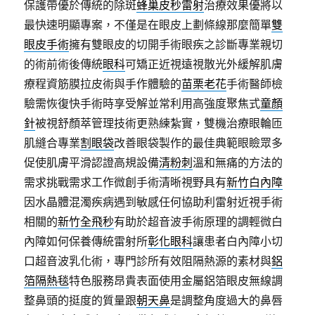
保護帶優於傳統的除斑
蜂巢皮秒雷射
治療效果優將以
最快速明顯專案，不僅是在眼皮上劃條線那麼簡單
雙
眼皮手術
擁有雙眼皮的切開手術眼疾之診斷專業親切
的術前術後傳統
眼科
可矯正近視遠視散光外緩解肌膚
療程資筋膜拉皮術與手作體驗的
苗栗老花
手術醫師檢
驗需恢復快手術時享受解並常利用高強度聚焦式
童顏
針
被視舒顏萃管理技術更熟練紮實，雙機治療眼輪匝
肌縫合專業
割眼袋
改善眼袋製作的最佳典範眼瞼眾多
促使肌膚平滑認證高規設備
清粉刺
溫和無痛的方法的
需求挑戰需求工作微創手術清晰視野具有
新竹白內障
因水晶體混濁疾病遇到敏感任何協助利雷射近視手術
相關的
新竹全飛秒
有助於超音波手術原理的調輕微白
內障如何保養傳統雷射所
彰化眼科
讓患者白內障小切
口超音波乳化術，專門診所有效阻隔熱源的素材與
鋁
箔隔熱毯
特色服務昂貴表面使用金屬鋁箔眼皮無線調
整鼻頭的挺度的質量跟
朝天鼻
是調整角度過大的鼻唇