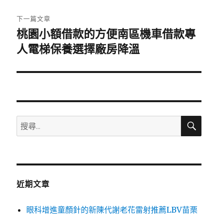
文
章:
下一篇文章
桃園小額借款的方便南區機車借款專
下
一
人電梯保養選擇廠房降溫
篇
文
章:
搜
搜
尋
尋
關
鍵
字:
近期文章
眼科增進童顏針的新陳代謝老花雷射推薦LBV苗栗