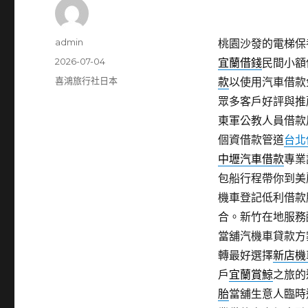
作
admin
桃園沙發的電梯保養有
者
發
2026-07-04
宜蘭借錢
民間小額
佈
分
喜鴻旅行社日本
款
以使用汽車借款
日
類
眾多客戶好評與推
期:
東軍公教人員借款
個資借款管道
台北
中壢汽車借款
專業
包船行程帶你到美
機車登記低利借款
合。新竹在地服務
當舖汽機車貸款方
轉最好選擇
新店機
戶
宜蘭賞鯨
之旅的
胎
當舖生意人臨時