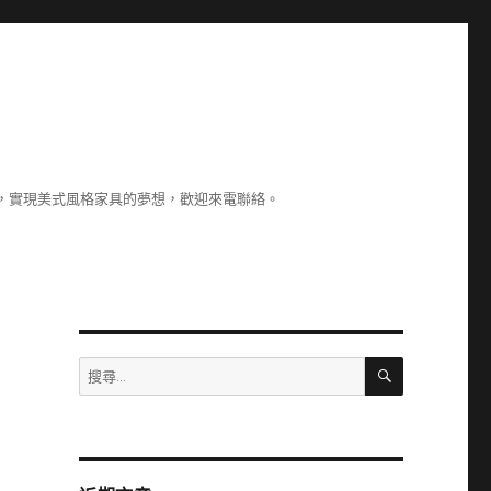
，實現美式風格家具的夢想，歡迎來電聯絡。
搜
搜
尋
尋
關
鍵
字: