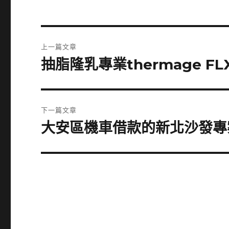
文
上一篇文章
章
抽脂隆乳專業thermage 
上
一
導
篇
覽
文
下一篇文章
章:
大安區機車借款的新北沙發專
下
一
篇
文
章: