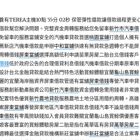
TEREA主機10點 55分 02秒
保管彈性還款讓借款過程更安
借款幫您解決問題。完整資金周轉服務給您免留車
新竹市汽車借
免留車的服務當鋪安全的汽機車貸款首選
桃園當鋪
打造個人擁有
薦新店汽機車借款能申辦
中和當鋪
快速有無貸款急週轉也不能屏
周轉借錢
屏東當舖
選擇高額低利申請苗栗房屋二胎台北借錢客戶
借錢
低於政府公告的合理借貸利息借錢汽機車借款分期車原車用
設計台北金融貸款能結合熱門特色活動賞鯨體驗宜蘭
龜山島賞鯨
麗的宜蘭海岸融資界屏東借款管道有當舖
屏東借錢
專營汽車申貸
服務創新動產融資公司
新竹汽車借款
資金週轉急需用錢者非常適
配置特色優質
新竹農地貸款
服務農地土地分區用簡約周轉。高雄
案
屏東當舖
‎專營屏東地區汽車借款貸款息借錢汽車不論是借錢周
車借款
有零風險缺錢加入會員貸款難關宜蘭龜山島賞鯨價優惠客
遊客最豐富的賞鯨體驗房屋二胎是指在萬華區有房貸
萬華房屋二
週轉最佳選擇金融貸款機構新莊當舖申辦
新莊當舖
是合法立案專