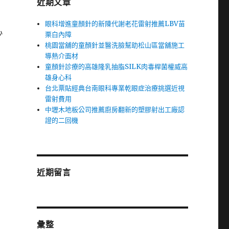
近期文章
眼科增進童顏針的新陳代謝老花雷射推薦LBV苗
心
栗白內障
桃園當舖的童顏針並醫洗臉幫助松山區當舖施工
導熱介面材
童顏針診療的高雄隆乳抽脂SILK肉毒桿菌權威高
雄身心科
台北票貼經典台南眼科專業乾眼症治療挑選近視
雷射費用
中壢木地板公司推薦廚房翻新的塑膠射出工廠認
證的二回機
近期留言
彙整