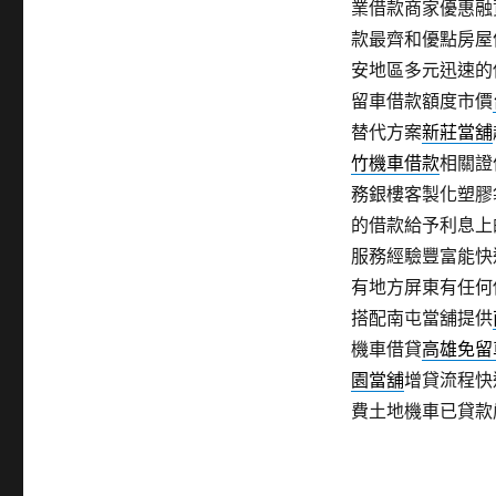
業借款商家優惠融
款最齊和優點房屋
安地區多元迅速的
留車借款額度市價
替代方案
新莊當舖
竹機車借款
相關證
務銀樓客製化塑膠
的借款給予利息上
服務經驗豐富能快
有地方屏東有任何
搭配南屯當舖提供
機車借貸
高雄免留
園當舖
增貸流程快
費土地機車已貸款