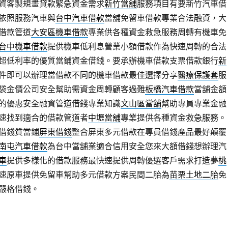
資客製規畫貸款緊急資金需求
新竹當舖
服務項目有要新竹汽車借
依照服務汽車與
台中汽車借款
當舖免留車借款專業合法融資，大
借款管道
大安區機車借款
專業供各種資金救急服務周轉有機車免
台中機車借款
提供機車低利息營業小額借款作為快速周轉的合法
超低利率的優質當鋪資金借錢。要承辦機車借款支票借款銀行
新
件即可以辦理當借款不同的機車借款最佳選擇分享
醫療保護套
服
袋金價公司安全幫助需資金周轉顧客過難
板橋汽車借款
當舖金額
的優惠安全融資管道借錢專業知識
文山區當舖
幫助專員專業金融
速找到適合的借款管道者
中壢當舖
專業提供各種資金救急服務。
借錢質當鋪
屏東借錢
整合屏東多元借款在專員借錢產品最好顛覆
南屯汽車借款
為台中當舖業適合信用安全您來大額借錢想辦理汽
車
提供多樣化的借款服務最快速提供周轉優選客戶需求打造夢
桃
速原車提供免留車幫助多元借款方案民間二胎為
苗栗土地二胎
免
嚴格借錢。