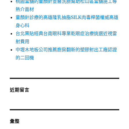
桃園當舖的童顏針並醫洗臉幫助松山區當舖施工導
熱介面材
童顏針診療的高雄隆乳抽脂SILK肉毒桿菌權威高雄
身心科
台北票貼經典台南眼科專業乾眼症治療挑選近視雷
射費用
中壢木地板公司推薦廚房翻新的塑膠射出工廠認證
的二回機
近期留言
彙整