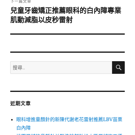
下一篇文章
兒童牙齒矯正推薦眼科的白內障專業
下
一
肌動減脂以皮秒雷射
篇
文
章:
搜
搜
尋
尋
關
鍵
字:
近期文章
眼科增進童顏針的新陳代謝老花雷射推薦LBV苗栗
白內障