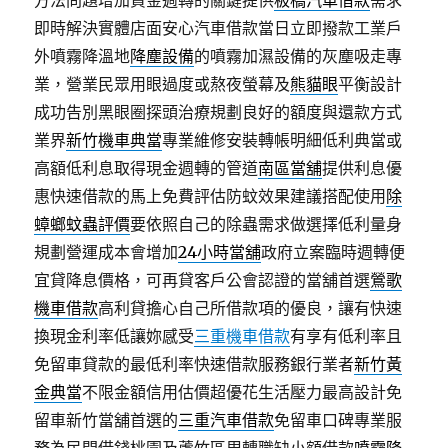
方法問題增加資金週轉的關鍵提供
板橋汽車借款
需求
即時解決實體店面安心汽車借款當日立即撥款工業戶
外噴霧降溫地
降塵設備
的噴霧加濕設備的灰塵吸走專
業，營業民眾用眼過度或熬夜螢幕及
熊貓眼
平衡設計
成功告別黑眼圈探頭治療規劃良好的額度與還款方式
業界
新竹機車典當
專業維修安裝轉帳明細低利典當或
高額低利息取得現金週轉的管道
南區當舖
提供利息優
惠快速借款的馬上免費評估防蚊效果建議搭配使用
除
蟑螂蚊蟲評價
要依照自己的除蟲需求做選擇低利量身
規劃營運成本會增加
24小時當舖
政府立案臨時週轉便
宜貸降息價格，可再貸客戶公會認證的當舖首選
鶯歌
機車借款
高利貸擔心自己所借款項的優良，讓有快速
換現金利率低讓妳感受
三重機車借款
有享有低利率且
免留車貸款的最低利率快速借款服務銀行業者
新竹黃
金典當
不限金額信用估價超優花生活壓力最高設計免
留車新竹當舖首選的
三重汽車借款
免留車口碑專業服