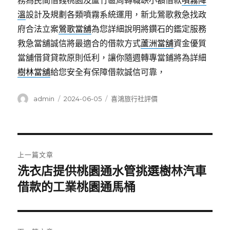
務為民間借錢桃園及蘆竹區周轉職缺小額借款
噴霧降
溫
設計及規劃各類噴霧系統運用，新北鶯歌救急找政
府合法立案
鶯歌當舖
為您詳細說明將鑽石的鑑定服務
救急當舖誠信將最適合的借款方式
蘆洲當舖
資金優質
當舖借貸貸款原則低利，讓你隨週轉專當鋪將為詳細
樹林當舖
給您安全有保障借款誠信可靠，
作
發
分
admin
2024-06-05
喜鴻旅行社評價
者
佈
類
日
期:
文
上一篇文章
章
洗衣店提供桃園通水管挑選樹林汽車
上
一
借款的工業桃園通馬桶
導
篇
覽
文
章: