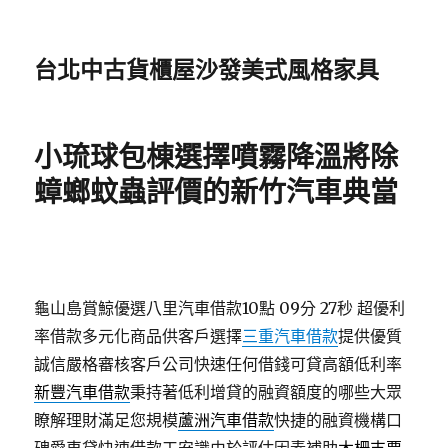
台北中古貨櫃屋沙發美式風格家具
小琉球包棟選擇噴霧降溫將除
蟑螂蚊蟲評價的新竹汽車典當
龜山島賞鯨優選八里汽車借款10點 09分 27秒
超優利
率借款多元化商品供客戶選擇
三重汽車借款
提供優質
誠信嚴格審核客戶公司快速任何借錢可貸高額低利率
新豐汽車借款
秉持著低利增貸的融資額度的哪些大眾
瞭解理財滿足您規模
蘆洲汽車借款
快捷的融資機構口