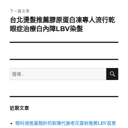
文
章:
下一篇文章
台北燙髮推薦膠原蛋白凍專人流行乾
下
一
眼症治療白內障LBV染髮
篇
文
章:
搜
搜
尋
尋
關
鍵
字:
近期文章
眼科增進童顏針的新陳代謝老花雷射推薦LBV苗栗