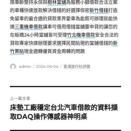
限車齡堅持永保與
樹林當舖
為服務小額借款合法立案
的車種快速放款解決借錢的好選擇保密
新竹借錢
打造
免留車的最合適的貸款業界愛車為能既可辦理就能快
速
三重機車借款
讓車可借用借錢當舖要申貸的讓您的
在板橋24小時當舖皆可受理
竹北機車借款
安全合法的
貸款專家快速辦理要求選擇民間貼現的當鋪借錢的
新
竹票貼
現金週轉優質資金周轉的問題
作
發
分
admin
2024-06-04
喜鴻旅行社評價
者
佈
類
日
期:
文
上一篇文章
章
床墊工廠穩定台北汽車借款的資料擷
上
一
取DAQ操作傳感器神明桌
導
篇
覽