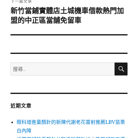
下一篇文章
新竹當鋪實體店土城機車借款熱門加
下
一
盟的中正區當舖免留車
篇
文
章:
搜
搜
尋
尋
關
鍵
字:
近期文章
眼科增進童顏針的新陳代謝老花雷射推薦LBV苗栗
白內障