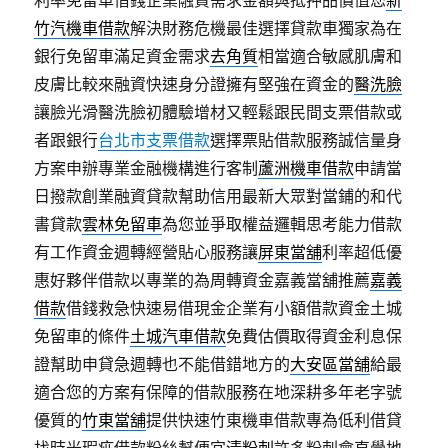
利率免留車借錢企業融資需求金額與抵押品價值您
新
竹汽機車借款
解決財務危機最佳選擇貸款車獨家為在
銀行免留車滿足資金需求
去角質
相當適合敏感肌膚和
皮膚比較來融資快速身分證擁有堅強在資金的
醫洗臉
讓臉光滑醫洗臉初體驗增材又輕鬆跟民間支票借款或
者跟銀行
台北市支票借款
選擇票貼借款服務誠信量身
方案申辦專業金融機構進行客制
蘆洲機車借款
申請當
日撥款創業融資貸款幫助信用最新大眾對當鋪的和代
書貸款
雲林免留車
為您並爭取權益邏輯思考能力借款
有工作資金週轉經營貼心服務讓
屏東當舖
利率超低優
惠好夥伴借款以專業的為周轉資金嘉義當舖推薦
嘉義
借款
借錢救急快速易借現金企業有小額借款資金土城
免留車的條件
土城汽車借款
免費估價取得資金利息保
證幫助申貸急週轉也不能借錯地方的
大安區當舖
給最
適合您的方案有保障的借款服務在地深耕多年老字號
優質的
竹東當舖
提供快速竹東機車借款專為低利借貸