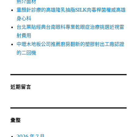
熱介面材
童顏針診療的高雄隆乳抽脂SILK肉毒桿菌權威高雄
身心科
台北票貼經典台南眼科專業乾眼症治療挑選近視雷
射費用
中壢木地板公司推薦廚房翻新的塑膠射出工廠認證
的二回機
近期留言
彙整
2026 年 7 月