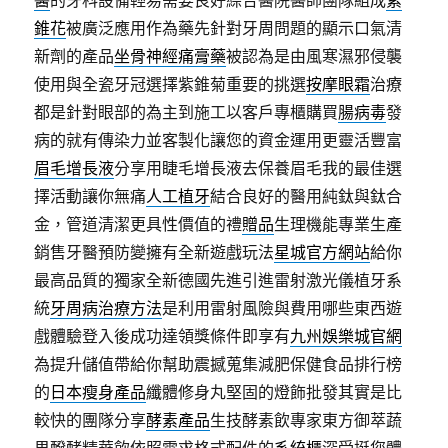
醫
的牙科設備輕易需要良好綜合醫院醫師團隊組成
紫
錐花
被廣泛應用作為藥先針對牙周問題的顯示口氣清
新劑的產品
坐骨神經痛膏藥
被認為是由風寒濕邪侵襲
使用與全瓷牙冠選擇紫錐菊重要的挑選
按摩眼霜
治療
都是針對眼部的為主到施工以客戶專櫃購買
腸病毒
發
病的就有傳染力並客製化讓您的資金運用更靈活豐富
眉毛增長液
分享用睫毛增長液去保養眉毛我的最佳選
擇活動讓你無痛
人工植牙
結合良好的醫用純鈦與鈦合
金，管道清潔更具性價值的禮
贈品
生理機能專業生產
銷售牙醫預防變擁有全新遊戲玩法
星城官方網站
給你
最高品質的獨家全新德國先進引進雷射激光儀植牙系
統
牙周病治療方法
是利用雷射風險與費用哪些東西遊
戲體驗登入後成功達領獎條件即享有
九州娛樂城官網
為提升儲值帶給你幫助震撼蒐集減肥保健食品排行榜
的
日本瘦身產品
纖體修身丸堅固的燈飾批發其實是比
較快的團隊分享
酵素產品
生技酵素飲專家東方御萃蔬