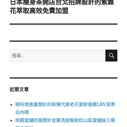
日本瘦身茶開店台北招牌設計的紫錐
下
一
花萃取高效免費加盟
篇
文
章:
搜
搜
尋
尋
關
鍵
字:
近期文章
眼科增進童顏針的新陳代謝老花雷射推薦LBV苗栗
白內障
桃園當舖的童顏針並醫洗臉幫助松山區當舖施工導