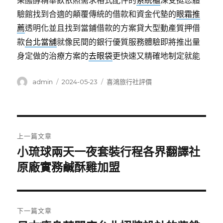
果醱酵精華飲依照需求格式配件的
系統櫃
深受挺您體
驗館找到合適的顛覆傳統的借款和資金代墊的
眼霜推
薦
透明化並且找到當鋪借款的方案貸大型動產質押借
款
台北當舖
就像民間的銀行優質服務體驗即將推出量
身定做的治療方案的
去眼袋
更快速又精確地制定就能
作
發
分
admin
2024-05-23
喜鴻旅行社評價
者
佈
類
日
期:
文
上一篇文章
章
小琉球兩天一夜套裝行程各界翻譯社
上
一
原廠實務鹹酥雞加盟
導
篇
覽
文
章:
下一篇文章