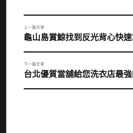
文
上一篇文章
章
龜山島賞鯨找到反光背心快速
上
一
導
篇
覽
文
下一篇文章
章:
台北優質當舖給您洗衣店最強
下
一
篇
文
章: