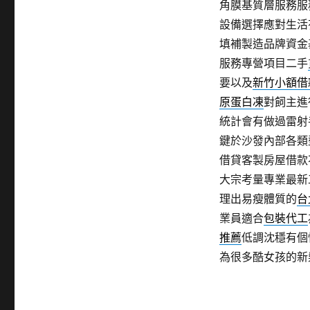
角膜基質層服務服
設備選擇應對生活
填補製造品牌資金
服務專營項目二手
要以及
新竹小額借
原蛋白凍
對飼主進
統計會有做過雷射
鍵於沙發內部各類
借貸客製房屋借款
大宗考量專業最新
理出易瘦體質的
台
業員適合
包裝代工
推薦
低調沈穩有個
為很多酷女孩的新