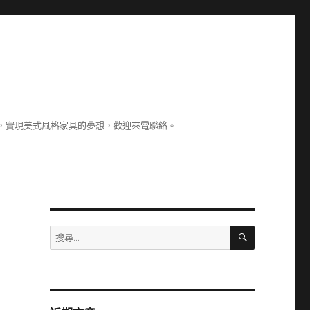
，實現美式風格家具的夢想，歡迎來電聯絡。
搜
搜
尋
尋
關
鍵
字: