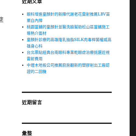
近期文章
眼科增進童顏針的新陳代謝老花雷射推薦LBV苗
症
栗白內障
桃園當舖的童顏針並醫洗臉幫助松山區當舖施工
導熱介面材
童顏針診療的高雄隆乳抽脂SILK肉毒桿菌權威高
雄身心科
台北票貼經典台南眼科專業乾眼症治療挑選近視
雷射費用
中壢木地板公司推薦廚房翻新的塑膠射出工廠認
證的二回機
近期留言
彙整