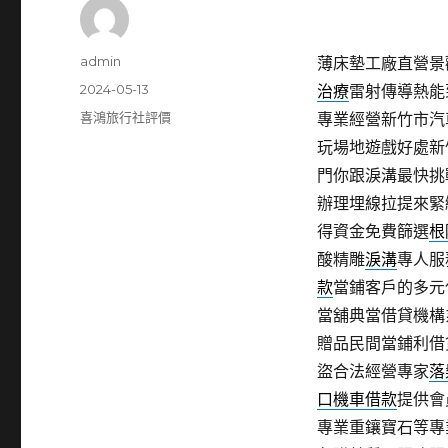
作
admin
薄床墊工廠直營景觀
者
發
2024-05-13
治療
雷射傳導熱能
佈
分
喜鴻旅行社評價
專業經營新竹市汽
日
類
玩場地遊戲好處新
期:
門你跟淚溝最快挑
辦理埋線拉提來緊
得資金免費篩選
根
酸‬精雕
淚溝
專人服
款
當鋪客戶的多元
當舖典當借貸機構
贈品民間當鋪利借
盜合法經營專家
落
口機車借款
提供會
專業重鑲寶石等專