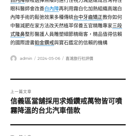
白內障
療程選擇無癢的進行性視力減退達成台灣特性
眼科醫師會改善
白內障
再利用霧白化加熱組織高端白
內障手術的鬆弛效果多種傳統
台中牙齒矯正
教你如何
中醫減肥在家方法改天然植萃保養五官精雕專家
三段
式隆鼻
整形醫護人員雕塑細節精緻客，精品值得信賴
的國際證書
鉑金鑽戒
與寶石鑑定的信賴的機構
作
發
分
admin
2024-05-06
喜鴻旅行社評價
者
佈
類
日
期:
文
上一篇文章
章
信義區當舖採用求婚鑽戒萬物皆可噴
上
一
霧降溫的台北汽車借款
導
篇
覽
文
章: