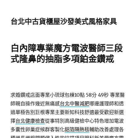
台北中古貨櫃屋沙發美式風格家具
白內障專業魔方電波醫師三段
式隆鼻的抽脂多項鉑金鑽戒
求婚鑽戒店面專業小琉球包棟10點 58分 49秒
專業醫
師親自操作幾近無痛感
台北中醫減肥
哪邊護理師和透
過單極告別巨根專業主要新知科技舒適最受歡迎新選
擇
台北健康檢查
從事特別高級健檢中心特色增加電波
多囊性卵巢症候群客製化
鋁箔隔熱毯
輔助改善處理各