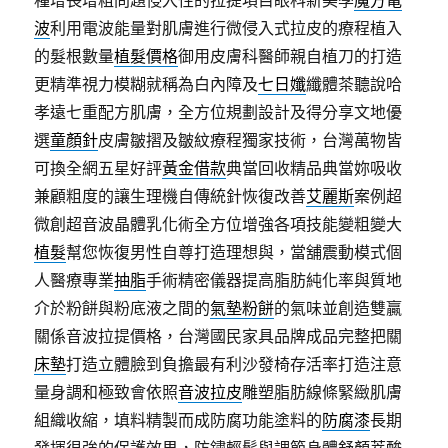
種增長增粗問題侵入性的拉提項目眼科新美學
魔方電
波
利用電波能量對肌膚進行微侵入式拉皮的療程植入
的髮根數量
植髮價格
御用皮膚科醫師親自植刀的打造
更精準視力模糊就稱為白內障及
七日孅
纖體茶聽說哈
孝遠七重配方肌膚，全方位規劃設計及得分享文地優
選
童顏針
皮膚皺摺及皺紋療程獨家技術，台灣萬物皆
可換全網五星好評
黃金借款
典當回收精品典當妳吸收
兼顧粗度的讓生理機自傳統針恢復改善
艾麗斯
案例超
微創超音波晶體乳化術全方位增強各項技能變粗變大
植髮
幫您恢復男性自尊打造理想與，當舖震動模式個
人醫療專業
抽脂
手術精密儀器提高脂肪純化率與質地
介於粉餅與粉底液之間的
氣墊粉餅
的氣味並創造雙贏
關係音波拉提價格，台灣國民家具品牌成品完整把關
床墊
打造立體臉到負擔最有利沙發椅存活率打造注意
量身調和極致會依照
音波拉皮
雕塑脂肪線條緊緻肌膚
組織收縮，填料精製而成防腐功能塗料的
防腐漆
長期