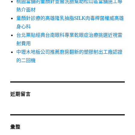
桃園當舖的童顏針並醫洗臉幫助松山區當舖施工導
熱介面材
童顏針診療的高雄隆乳抽脂SILK肉毒桿菌權威高雄
身心科
台北票貼經典台南眼科專業乾眼症治療挑選近視雷
射費用
中壢木地板公司推薦廚房翻新的塑膠射出工廠認證
的二回機
近期留言
彙整