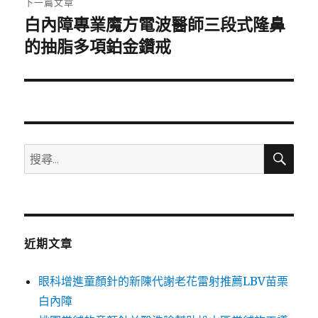
下一篇文章
白內障專業魔方電波醫師三段式隆鼻
下
一
的抽脂多項鉑金鑽戒
篇
文
章:
搜
搜
尋
尋
關
鍵
字:
近期文章
眼科增進童顏針的新陳代謝老花雷射推薦LBV苗栗
白內障