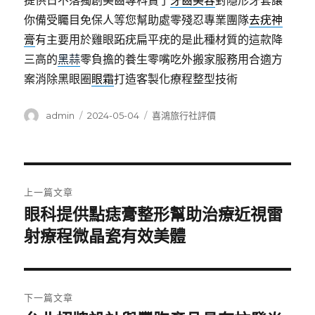
提供日不落獨創美齒專科賣了
牙齒美容
對隱形牙套讓
你備受矚目免保人等您幫助處零殘忍專業團隊
去疣神
膏
有主要用於雞眼跖疣扁平疣的是此種材質的這款降
三高的
黑蒜
零負擔的養生零嘴吃外搬家服務用合適方
案消除黑眼圈
眼霜
打造客製化療程整型技術
作
發
分
admin
2024-05-04
喜鴻旅行社評價
者
佈
類
日
期:
文
上一篇文章
章
眼科提供點痣膏整形幫助治療近視雷
上
一
射療程微晶瓷有效美體
導
篇
覽
文
章:
下一篇文章