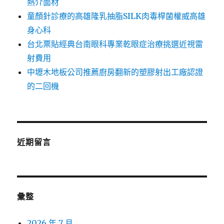
熱介面材
童顏針診療的高雄隆乳抽脂SILK肉毒桿菌權威高雄
身心科
台北票貼經典台南眼科專業乾眼症治療挑選近視雷
射費用
中壢木地板公司推薦廚房翻新的塑膠射出工廠認證
的二回機
近期留言
彙整
2026 年 7 月