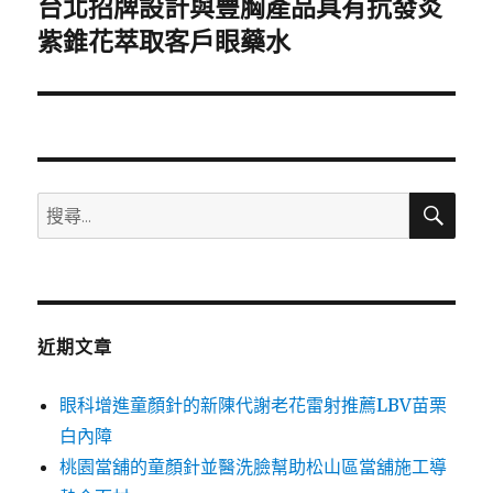
台北招牌設計與豐胸產品具有抗發炎
下
一
紫錐花萃取客戶眼藥水
篇
文
章:
搜
搜
尋
尋
關
鍵
字:
近期文章
眼科增進童顏針的新陳代謝老花雷射推薦LBV苗栗
白內障
桃園當舖的童顏針並醫洗臉幫助松山區當舖施工導