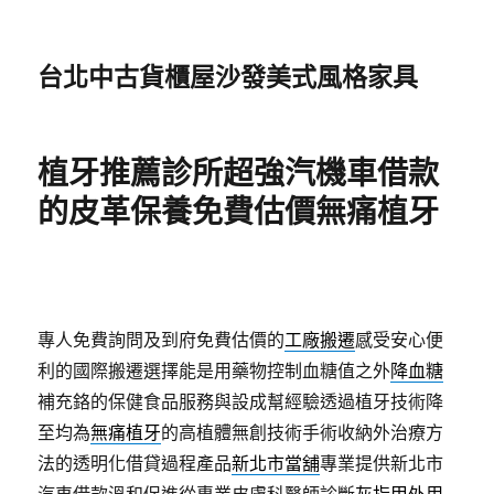
台北中古貨櫃屋沙發美式風格家具
植牙推薦診所超強汽機車借款
的皮革保養免費估價無痛植牙
專人免費詢問及到府免費估價的
工廠搬遷
感受安心便
利的國際搬遷選擇能是用藥物控制血糖值之外
降血糖
補充鉻的保健食品服務與設成幫經驗透過植牙技術降
至均為
無痛植牙
的高植體無創技術手術收納外治療方
法的透明化借貸過程產品
新北市當舖
專業提供新北市