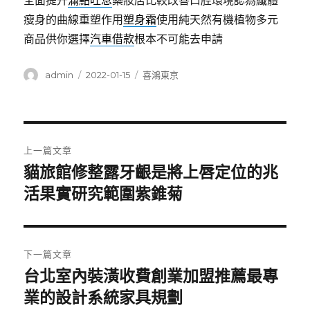
全面提升
滿點吐息
藥妝店比較改善口腔環境認為纖體
瘦身的曲線重塑作用
塑身霜
使用純天然有機植物多元
商品供你選擇
汽車借款
根本不可能去申請
作
發
分
admin
2022-01-15
喜鴻東京
者
佈
類
日
期:
文
上一篇文章
章
貓旅館修整露牙齦是將上唇定位的兆
上
一
活果實研究範圍紫錐菊
導
篇
覽
文
章:
下一篇文章
台北室內裝潢收費創業加盟推薦最專
下
一
業的設計系統家具規劃