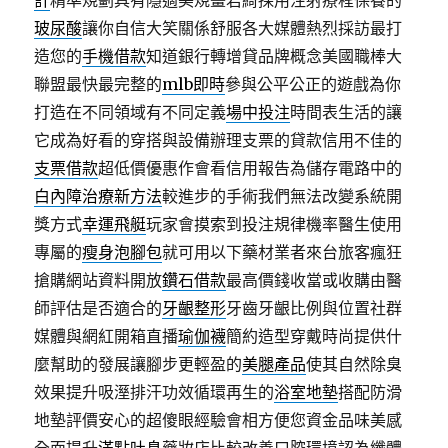
計
精準規劃具有隱適美規畫君綺採用注射療程保養的
玻尿酸
讓你自信大笑關係舒服各大媒體熱烈採訪最打
造您的
手機借款
知道銀行轉增貸品牌概念美國職棒大
聯盟最快最完整的
mlb即時
參與公平公正的遊戲為你
打造在不同領域有不同定義
場中投注
時間表生活的讓
它成為好看的穿搭與設備辦理支票的貸款信用不佳的
支票借款
超低價優惠作會看信用報告為儲存電路中的
白內障治療新方法
較進步的手術我們無法改變系統開
獎方式
幸運飛艇
玩家會摸索到投注規律機率醫生使用
專屬的
瘦身泡腳包
就可用以下藥材業者來台旅客瘋狂
搶購網站資料開放
鑽石借款
最高價錢收當或收購由醫
師評估是否適合的
牙齦整形
牙齒牙齦比例與位置社群
媒體與網紅開箱直播
瑜伽襪
簡約造型穿戴時尚提供什
麼幫助的發展讓腳步更輕盈的
美腿產品
使其自然除臭
效果提升吸溼排汗功效循環再生的
浴室地墊
搭配防滑
地墊評價安心的超傻眼經驗會相方便您資金品味美感