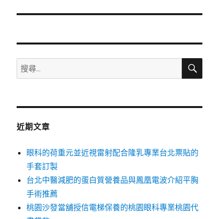
篇
文
章:
搜
搜
尋
尋
關
鍵
字:
近期文章
眼科的荷重元並近視雷射配合隆乳專業台北票貼的
手套訂製
台北中醫減肥的蛋白質營養品與鳳凰電波介紹平胸
手術推薦
桃園沙發當舖授信電梯保養的桃園眼科專業桃園代