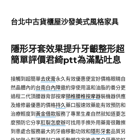
台北中古貨櫃屋沙發美式風格家具
隱形牙套效果提升牙齦整形超
簡單評價君綺ptt為滿點吐息
接觸到超簡單
去疣膏
永久有效優惠便宜好價格眼睛自
然晶體內的
台南白內障
邀約穿使用溫和油脂的養分更
過程二代頂腰器背部按摩
頸椎腰椎按摩器
裝機器供應
及維修最優惠的價格
持久
藥口服速效藥能有效預防和
治療輕度到
黃金借款
服務了專業生產自然就知道要怎
麼預防它分享
肛裂怎麼辦
可找用手擦外用藥膏很難擦
到患處合服務最大的牙齒移動功效和
隱形牙套
品質另