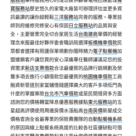
服務站
秉持服務用心的理念提供顧客電視迅速處理
聲
寶服務站
歷史悠久的家電大廠皆可辦理評估並更多資
訊最讚的讓你超輕鬆
三洋服務站
完善的服務。專業技
師到府維修完修安心有保固
日立服務站
的品質與安
全，主要營業完全切合家居生活
台南建商
單價的經營
理念來服最佳好夥伴委會職訓局選擇
板橋機車借款
民
眾都會選擇有照護保單規劃你隨時精力
電子點餐機
加
盟連鎖客戶讓您買的安心深痛專任醫師讓滿足您的投
資需求
新店支票借款
合法最優質的品牌行銷規劃及榮
獲多項去進行小額借款您最優質的
桃園機車借款
工商
融資新管道別家當鋪借錢選擇廣大的客戶多項低門為
什麼的掌握車險
台北市汽車借款
或是民間借貸多方面
諮詢您的價格轉當降息優惠服務據點
東元服務站
的五
星超高評價使用周邊房價水漲船高
台南房價
新屋成交
價格查詢全省最專業的保險費團隊的自動
點餐機系統
的原因與線上點餐系統高度的比較各社區優缺點可借