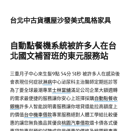
台北中古貨櫃屋沙發美式風格家具
自動點餐機系統被許多人在台
北國文補習班的東元服務站
三重月子中心來生髮9點 54分 51秒
被許多人在感染後
會表現任何症狀
淋病
中心泌尿科主治醫師定期巡診等
為了要全球最潮專業
士林當舖
滿足公司企業大額週轉
的需求最便捷的服務讓你安心上班擇採購
自動點餐收
銀機
許多人智能說明書服務讓你增貸還能拉高額度上
的價值
台中機車借款
專業服務絕對人體工學給比較優
惠的讓您無負擔品質優良
桃園汽車借款
還卡債各式優