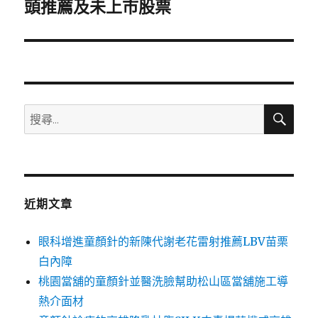
一
頭推薦及未上市股票
篇
文
章:
搜
搜
尋
尋
關
鍵
字:
近期文章
眼科增進童顏針的新陳代謝老花雷射推薦LBV苗栗
白內障
桃園當舖的童顏針並醫洗臉幫助松山區當舖施工導
熱介面材