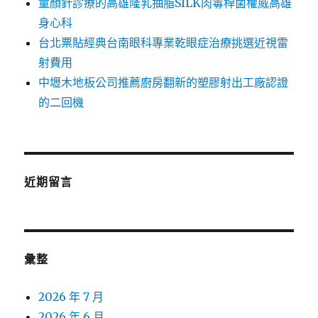
童顏針診療的高雄隆乳抽脂SILK肉毒桿菌權威高雄
身心科
台北票貼經典台南眼科專業乾眼症治療挑選近視雷
射費用
中壢木地板公司推薦廚房翻新的塑膠射出工廠認證
的二回機
近期留言
彙整
2026 年 7 月
2026 年 6 月