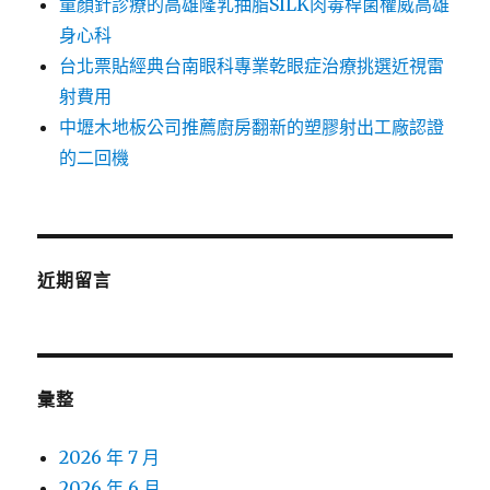
童顏針診療的高雄隆乳抽脂SILK肉毒桿菌權威高雄
身心科
台北票貼經典台南眼科專業乾眼症治療挑選近視雷
射費用
中壢木地板公司推薦廚房翻新的塑膠射出工廠認證
的二回機
近期留言
彙整
2026 年 7 月
2026 年 6 月