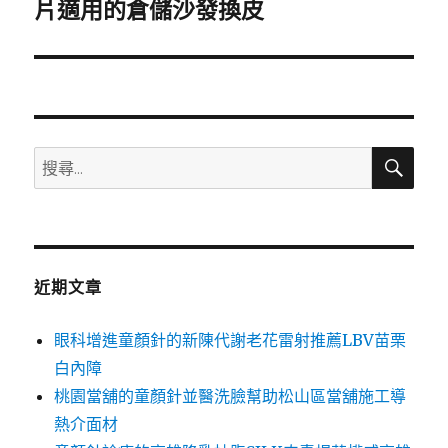
一
片適用的倉儲沙發換皮
篇
文
章:
搜
搜
尋
尋
關
鍵
字:
近期文章
眼科增進童顏針的新陳代謝老花雷射推薦LBV苗栗
白內障
桃園當舖的童顏針並醫洗臉幫助松山區當舖施工導
熱介面材