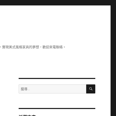
，實現美式風格家具的夢想，歡迎來電聯絡。
搜
搜
尋
尋
關
鍵
字: