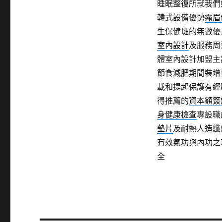
睡眠整復所就我們
韓式設備優勢
霧眉
生保健班的無數優
室內設計
及服務周
體室內設計加盟主
節食減肥期間裝增
載和提起保護有經
得推薦的
資本額簽
身健康檢查
專設職
墊片
及耐熱人造纖
有效氣功與內功之
全