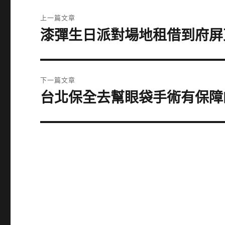
文
上一篇文章
章
漆彈生日派對場地租借到府屏
上
一
導
篇
覽
文
下一篇文章
章:
台北保全去幫眼袋手術有保障
下
一
篇
文
章: