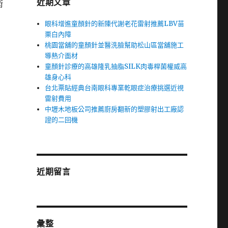
近期文章
術
眼科增進童顏針的新陳代謝老花雷射推薦LBV苗
栗白內障
桃園當舖的童顏針並醫洗臉幫助松山區當舖施工
導熱介面材
童顏針診療的高雄隆乳抽脂SILK肉毒桿菌權威高
雄身心科
台北票貼經典台南眼科專業乾眼症治療挑選近視
雷射費用
中壢木地板公司推薦廚房翻新的塑膠射出工廠認
證的二回機
近期留言
彙整