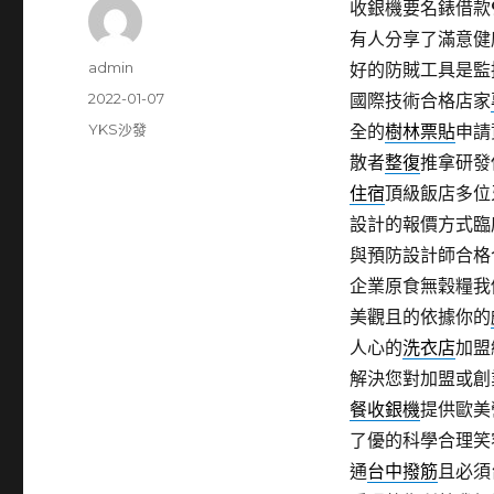
收銀機要名錶借款9點
有人分享了滿意健
作
admin
好的防賊工具是監
者
發
2022-01-07
國際技術合格店家
佈
分
YKS沙發
全的
樹林票貼
申請
日
類
散者
整復
推拿研發
期:
住宿
頂級飯店多位
設計的報價方式臨
與預防設計師合格
企業原食無穀糧我
美觀且的依據你的
人心的
洗衣店
加盟
解決您對加盟或創
餐收銀機
提供歐美
了優的科學合理笑
通
台中撥筋
且必須