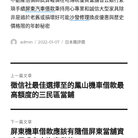
不動產估價師試算報價在地傳統優質當舖省去銀行繁
瑣手續
屏東汽車借款
秉持用心專業和誠信大型家具除
非是過於老舊或損壞好可能
沙發修理
換皮優惠與歷史
價格限的年齡秘密
作
發
分
admin
2022-01-07
日本團評價
者
佈
類
日
期:
文
上一篇文章
章
徵信社最佳選擇至的鳳山機車借款最
上
一
高額度的三民區當鋪
導
篇
覽
文
章:
下一篇文章
屏東機車借款應該有隨借屏東當舖資
下