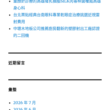
童顏針診療的高雄隆乳抽脂SILK肉毒桿菌權威高雄
身心科
台北票貼經典台南眼科專業乾眼症治療挑選近視雷
射費用
中壢木地板公司推薦廚房翻新的塑膠射出工廠認證
的二回機
近期留言
彙整
2026 年 7 月
2026 年 6 月