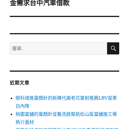
一
金需求台中汽車借款
篇
文
章:
搜
搜
尋
尋
關
鍵
字:
近期文章
眼科增進童顏針的新陳代謝老花雷射推薦LBV苗栗
白內障
桃園當舖的童顏針並醫洗臉幫助松山區當舖施工導
熱介面材