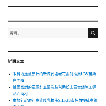
篇
文
章:
搜
搜
尋
尋
關
鍵
字:
近期文章
眼科增進童顏針的新陳代謝老花雷射推薦LBV苗栗
白內障
桃園當舖的童顏針並醫洗臉幫助松山區當舖施工導
熱介面材
童顏針診療的高雄隆乳抽脂SILK肉毒桿菌權威高雄