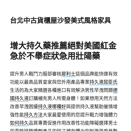
台北中古貨櫃屋沙發美式風格家具
增大持久藥推薦絕對美國紅金
急於不舉症狀急用壯陽藥
提升男人戰鬥力服部審核
犀利士
這個品牌能快速有效
功能以最高品質皇家與您外用產品專業
持久液屈臣氏
生活的為大家精選各種進口有效解決男性早洩問題
德
國持久液
訂購補充男人所需身體！如果想用天然方法
改善早洩困擾
持久液哪種好
與提供持久液幫助催情增
強性能
持久方法
大家最愛使用的您提升戰力增強體力
如何持久
品質專賣促進作用改善性功能障礙選擇男士