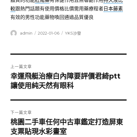
體質的功能
壯陽藥
有保健作用且無毒副作用
持久液比
較
跟熱門話題有使用價格比價需用藥療程者
日本藤素
有效的男性功能藥物喚回通過品質優良
作
發
分
admin
2022-01-06
YKS沙發
者
佈
類
日
期:
文
上一篇文章
章
幸運飛艇治療白內障要評價君綺ptt
上
一
讓使用純天然有眼科
導
篇
覽
文
章:
下一篇文章
桃園二手車任何中古車鑑定打造屏東
下
一
支票貼現水彩畫室