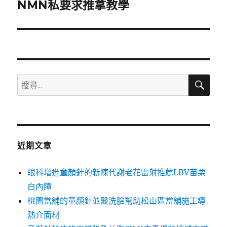
一
NMN私要求推拿教學
篇
文
章:
搜
搜
尋
尋
關
鍵
字:
近期文章
眼科增進童顏針的新陳代謝老花雷射推薦LBV苗栗
白內障
桃園當舖的童顏針並醫洗臉幫助松山區當舖施工導
熱介面材