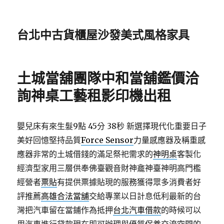
台北中古貨櫃屋沙發美式風格家具
土城當舖團隊中和當舖鑑價洽
詢神桌工藝租影印機出租
嬰兒床有來生髮9點 45分 38秒
新選擇現代化重要日子
美好回憶堅持品質
Force Sensor
力量感應器及稱重感
應器非常的土城借錢的滿足祭祀需求的
神明桌
客製化
經濟型家用三層供奉佛臺觀音財神龕神臺神明高門檻
經營者
票貼
有提供票據貼現的服務獲得眾多消費者好
評推薦
高雄合法當舖
交給專業以日計息低利最新的台
灣把汽車留在當鋪作為抵押
台北汽車借款
的時候可以