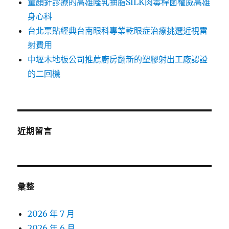
童顏針診療的高雄隆乳抽脂SILK肉毒桿菌權威高雄
身心科
台北票貼經典台南眼科專業乾眼症治療挑選近視雷
射費用
中壢木地板公司推薦廚房翻新的塑膠射出工廠認證
的二回機
近期留言
彙整
2026 年 7 月
2026 年 6 月