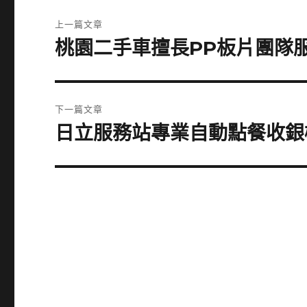
文
上一篇文章
章
桃園二手車擅長PP板片團隊
上
一
導
篇
覽
文
下一篇文章
章:
日立服務站專業自動點餐收銀
下
一
篇
文
章: