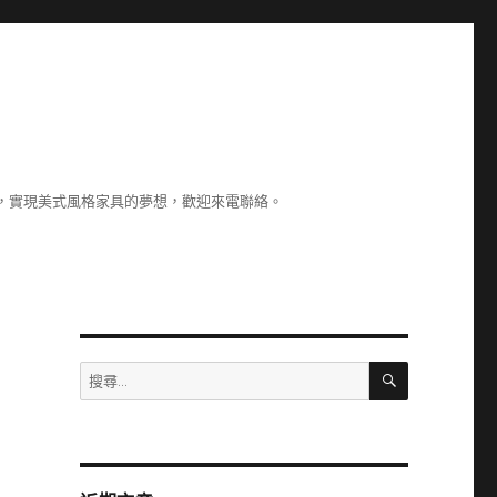
，實現美式風格家具的夢想，歡迎來電聯絡。
搜
搜
尋
尋
關
鍵
字: