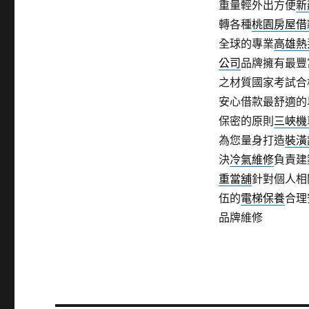
重量輕外出方便
新
轉各種
桃園房屋借
全球的專業
高雄熱
公司
品牌擁有最豐
之材質國家考試合
安心借款最舒適的
保密的原則
三峽機
為您量身打造
裝潢
決
冷氣維修
負責建
重當舖
針對個人相
伍的
電梯保養
合理
品牌維修