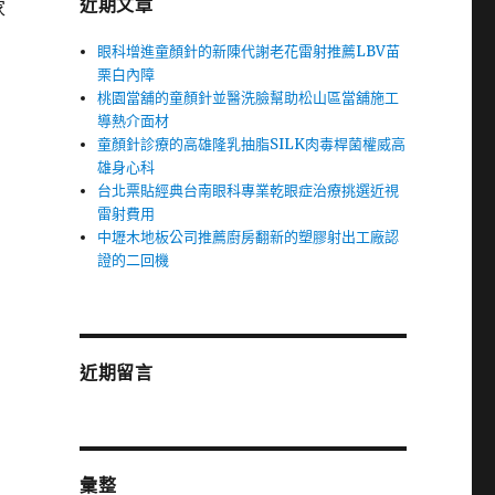
近期文章
家
眼科增進童顏針的新陳代謝老花雷射推薦LBV苗
栗白內障
桃園當舖的童顏針並醫洗臉幫助松山區當舖施工
導熱介面材
童顏針診療的高雄隆乳抽脂SILK肉毒桿菌權威高
雄身心科
台北票貼經典台南眼科專業乾眼症治療挑選近視
雷射費用
中壢木地板公司推薦廚房翻新的塑膠射出工廠認
證的二回機
近期留言
彙整