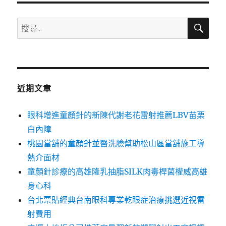
搜
搜
尋
尋
關
鍵
字:
近期文章
眼科增進童顏針的新陳代謝老花雷射推薦LBV苗栗
白內障
桃園當舖的童顏針並醫洗臉幫助松山區當舖施工導
熱介面材
童顏針診療的高雄隆乳抽脂SILK肉毒桿菌權威高雄
身心科
台北票貼經典台南眼科專業乾眼症治療挑選近視雷
射費用