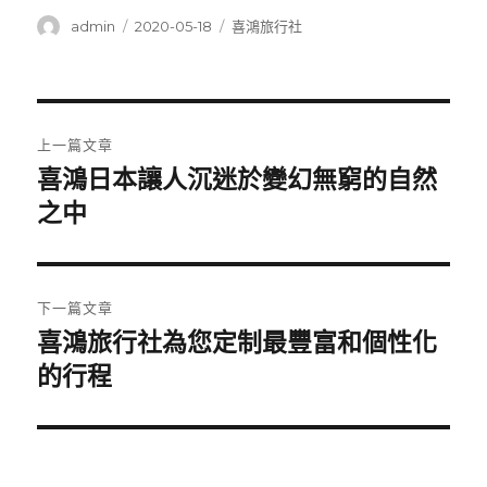
作
發
分
admin
2020-05-18
喜鴻旅行社
者
佈
類
日
期:
文
上一篇文章
章
喜鴻日本讓人沉迷於變幻無窮的自然
上
一
之中
導
篇
覽
文
章:
下一篇文章
喜鴻旅行社為您定制最豐富和個性化
下
一
的行程
篇
文
章: