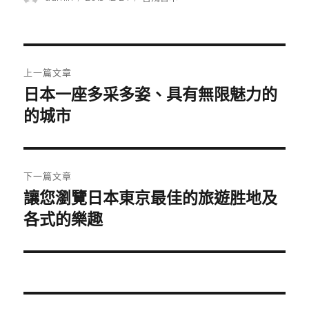
者
佈
類
日
期:
文
上一篇文章
章
日本一座多采多姿、具有無限魅力的
上
一
的城市
導
篇
覽
文
章:
下一篇文章
讓您瀏覽日本東京最佳的旅遊胜地及
下
一
各式的樂趣
篇
文
章: