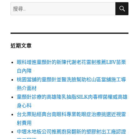
搜
搜
尋
尋
關
鍵
字:
近期文章
眼科增進童顏針的新陳代謝老花雷射推薦LBV苗栗
白內障
桃園當舖的童顏針並醫洗臉幫助松山區當舖施工導
熱介面材
童顏針診療的高雄隆乳抽脂SILK肉毒桿菌權威高雄
身心科
台北票貼經典台南眼科專業乾眼症治療挑選近視雷
射費用
中壢木地板公司推薦廚房翻新的塑膠射出工廠認證