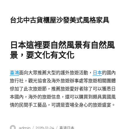
台北中古貨櫃屋沙發美式風格家具
日本這裡要自然風景有自然風
景，要文化有文化
喜鴻
面向大眾推薦大型的護外旅遊活動，
日本
的國內
旅行社，觀光協會及海外旅遊辦事處等旅遊相關團體
慘加了此次旅遊節，推薦旅遊愛好者除了可以獲悉日
本國內，海外的旅遊信息，還可以購買到頗具異國風
情的民間手工藝品，可謂是壹場全身心的旅遊盛宴。
作
發
分
admin
2019-12-24
喜鴻日本