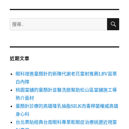
章:
搜
搜
尋
尋
關
鍵
字:
近期文章
眼科增進童顏針的新陳代謝老花雷射推薦LBV苗栗
白內障
桃園當舖的童顏針並醫洗臉幫助松山區當舖施工導
熱介面材
童顏針診療的高雄隆乳抽脂SILK肉毒桿菌權威高雄
身心科
台北票貼經典台南眼科專業乾眼症治療挑選近視雷