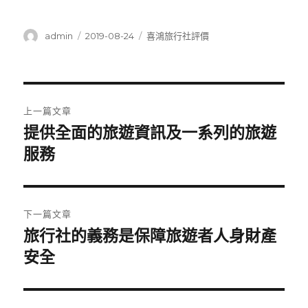
作
發
分
admin
2019-08-24
喜鴻旅行社評價
者
佈
類
日
期:
文
上一篇文章
章
提供全面的旅遊資訊及一系列的旅遊
上
一
服務
導
篇
覽
文
章:
下一篇文章
旅行社的義務是保障旅遊者人身財產
下
一
安全
篇
文