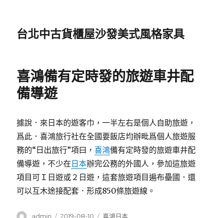
台北中古貨櫃屋沙發美式風格家具
喜鴻備有定時發的旅遊車井配
備導遊
據說．來日本的遊客巾，一半左右是個人自助旅遊，
爲此．喜鴻旅行社在全國要飯店均辦毗爲個人旅遊服
務的“日出旅行”項曰，
喜鴻
備有定時發的旅遊車井配
備導遊，不少在
日本
辦完公務的外國人，參加這旅遊
項目可Ｉ日遊或２日遊，這套旅遊項目遍布壘國．還
可以互木途接配套．形成850條旅遊線。
作
發
分
admin
2019-08-10
喜鴻日本