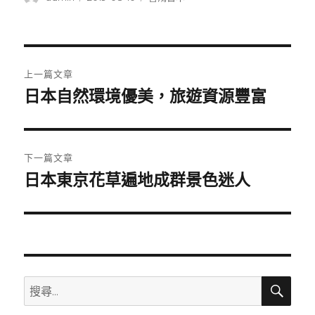
者
佈
類
日
期:
文
上一篇文章
章
日本自然環境優美，旅遊資源豐富
上
一
導
篇
覽
文
下一篇文章
章:
日本東京花草遍地成群景色迷人
下
一
篇
文
章:
搜
搜
尋
尋