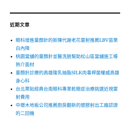
關
鍵
字:
近期文章
眼科增進童顏針的新陳代謝老花雷射推薦LBV苗栗
白內障
桃園當舖的童顏針並醫洗臉幫助松山區當舖施工導
熱介面材
童顏針診療的高雄隆乳抽脂SILK肉毒桿菌權威高雄
身心科
台北票貼經典台南眼科專業乾眼症治療挑選近視雷
射費用
中壢木地板公司推薦廚房翻新的塑膠射出工廠認證
的二回機