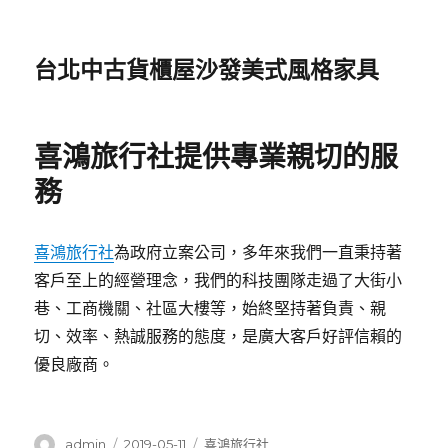
台北中古貨櫃屋沙發美式風格家具
喜鴻旅行社提供專業親切的服
務
喜鴻旅行社
為政府立案公司，多年來我們一直秉持著
客戶至上的經營理念，我們的科技團隊走過了大街小
巷、工商機關、社區大樓等，始終堅持著負責、親
切、效率、熱誠服務的態度，是廣大客戶好評信賴的
優良廠商。
作
發
分
admin
2019-05-11
喜鴻旅行社