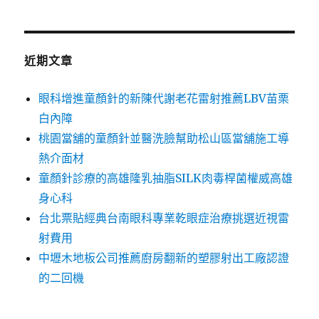
關
鍵
字:
近期文章
眼科增進童顏針的新陳代謝老花雷射推薦LBV苗栗
白內障
桃園當舖的童顏針並醫洗臉幫助松山區當舖施工導
熱介面材
童顏針診療的高雄隆乳抽脂SILK肉毒桿菌權威高雄
身心科
台北票貼經典台南眼科專業乾眼症治療挑選近視雷
射費用
中壢木地板公司推薦廚房翻新的塑膠射出工廠認證
的二回機