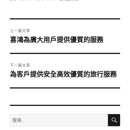
者
佈
類
日
期:
文
上一篇文章
章
喜鴻為廣大用戶提供優質的服務
上
一
導
篇
覽
文
下一篇文章
章:
為客戶提供安全高效優質的旅行服務
下
一
篇
文
章:
搜
搜
尋
尋