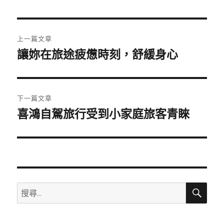
日
期:
文
上一篇文章
章
讓妳在旅途疲憊時刻，舒緩身心
上
一
導
篇
覽
文
下一篇文章
章:
喜鴻自駕旅行受到小家庭旅客青睞
下
一
篇
文
章:
搜
搜
尋
尋
關