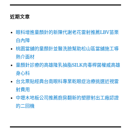
鍵
字:
近期文章
眼科增進童顏針的新陳代謝老花雷射推薦LBV苗栗
白內障
桃園當舖的童顏針並醫洗臉幫助松山區當舖施工導
熱介面材
童顏針診療的高雄隆乳抽脂SILK肉毒桿菌權威高雄
身心科
台北票貼經典台南眼科專業乾眼症治療挑選近視雷
射費用
中壢木地板公司推薦廚房翻新的塑膠射出工廠認證
的二回機