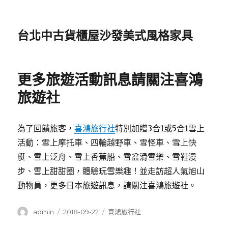
台北中古貨櫃屋沙發美式風格家具
更多旅遊活動訊息請關注喜鴻
旅遊社
為了回饋旅客，
喜鴻旅行社
特別加贈3合1或5合1雪上
活動：雪上摩托車、四輪越野車、雪怪車、雪上快
艇、雪上泛舟、雪上香蕉船、雪盆滑雪樂、雪鞋漫
步、雪上甜甜圈，體驗玩雪樂趣！並走訪超人氣旭山
動物員，更多日本旅遊訊息，請關注喜鴻旅遊社。
作
發
分
admin
2018-09-22
喜鴻旅行社
者
佈
類