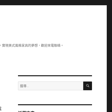
，實現美式風格家具的夢想，歡迎來電聯絡。
搜
搜
尋
尋
關
鍵
字:
成