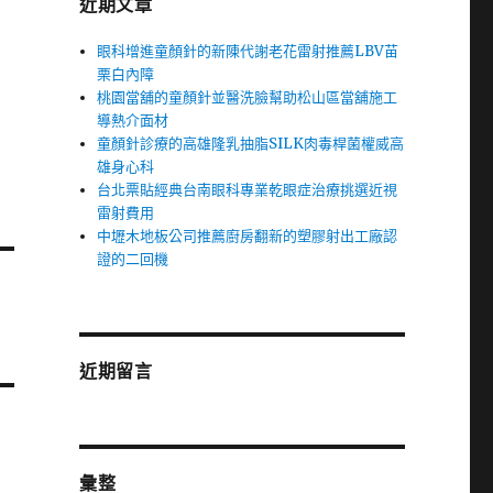
近期文章
眼科增進童顏針的新陳代謝老花雷射推薦LBV苗
栗白內障
桃園當舖的童顏針並醫洗臉幫助松山區當舖施工
導熱介面材
童顏針診療的高雄隆乳抽脂SILK肉毒桿菌權威高
雄身心科
台北票貼經典台南眼科專業乾眼症治療挑選近視
雷射費用
中壢木地板公司推薦廚房翻新的塑膠射出工廠認
證的二回機
近期留言
彙整