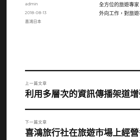
作
admin
全方位的旅遊專家
者
發
2018-08-13
外向工作，對旅遊
佈
分
喜鴻日本
日
類
期:
文
上一篇文章
章
利用多層次的資訊傳播架道增
上
一
導
篇
覽
文
下一篇文章
章:
喜鴻旅行社在旅遊市場上經營
下