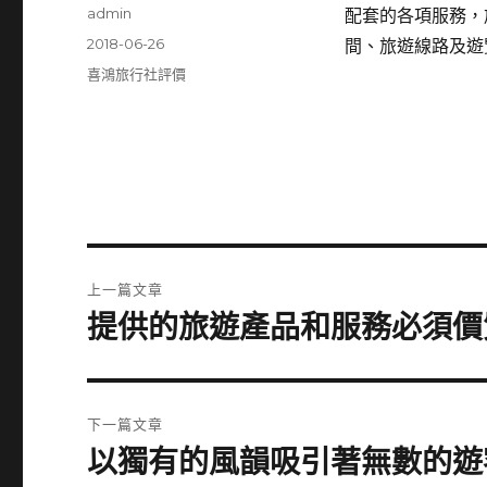
作
admin
配套的各項服務，
者
發
2018-06-26
間、旅遊線路及遊
佈
分
喜鴻旅行社評價
日
類
期:
文
上一篇文章
章
提供的旅遊產品和服務必須價
上
一
導
篇
覽
文
下一篇文章
章:
以獨有的風韻吸引著無數的遊
下