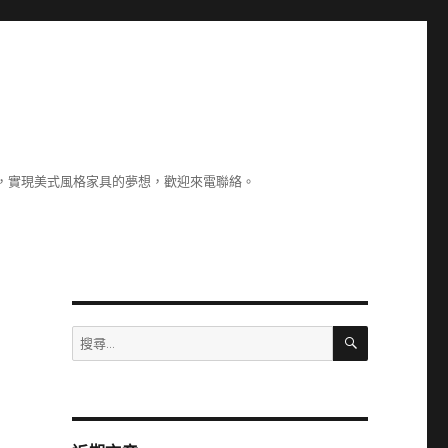
，實現美式風格家具的夢想，歡迎來電聯絡。
搜
搜
尋
尋
關
鍵
字: