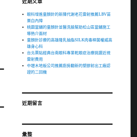
近期文章
眼科增進童顏針的新陳代謝老花雷射推薦LBV苗
栗白內障
桃園當舖的童顏針並醫洗臉幫助松山區當舖施工
導熱介面材
童顏針診療的高雄隆乳抽脂SILK肉毒桿菌權威高
雄身心科
台北票貼經典台南眼科專業乾眼症治療挑選近視
雷射費用
中壢木地板公司推薦廚房翻新的塑膠射出工廠認
證的二回機
近期留言
彙整