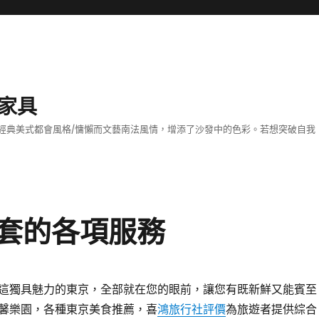
家具
經典美式都會風格/慵懶而文藝南法風情，增添了沙發中的色彩。若想突破自我
套的各項服務
這獨具魅力的東京，全部就在您的眼前，讓您有既新鮮又能賓至
馨樂園，各種東京美食推薦，喜
鴻旅行社評價
為旅遊者提供綜合