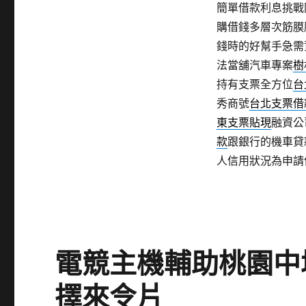
簡單借款利息挑戰
購借錢多層次筋膜
錢時的好幫手急需
法當舖汽車專案
樹
持有支票全方位
台
秀商號
台北支票借
東支票貼現
融資公
款
跟銀行的機車貸
人信用狀況為申請
電競主機輔助桃園中
擇來令片