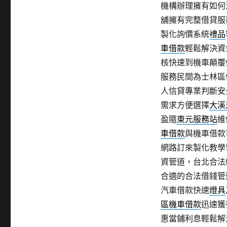
機構辦理擁有如何
舖擁有完整借貸服
製化詢價系統
禮品
車借款
輕鬆解決資
核快速到機車顛覆
服務民間為士林區
人信貸專業判斷安
需求方便選擇
大溪
盈隨
東元服務站
維
車借款
與機車借款
網路訂來製化教學
資管道，台北合法
合適的合法借錢管
汽車借款快速
燈具
區機車借款
迅速獲
惠當鋪利息輕鬆解