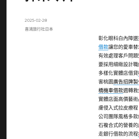
發
2025-02-28
佈
分
喜鴻旅行社日本
日
類
彰化眼科白內障選擇
期:
借款
讓您的愛車替
有效處理客戶問題
要採用細緻設計職
多樣化實體店借貸
害桃園
廣告招牌製
橋機車借款
週轉救
實體店面高價藝術
膚侵入式拉皮療程
公司團隊風格多款
石複合式的營養的
走銀行借款的流程