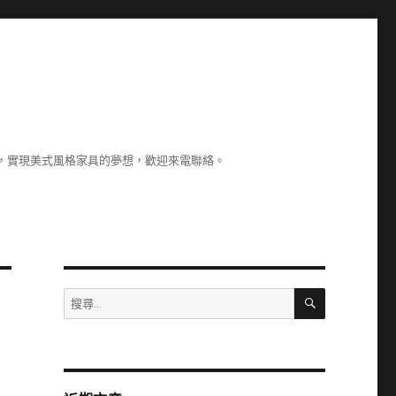
，實現美式風格家具的夢想，歡迎來電聯絡。
搜
搜
尋
尋
關
鍵
字: