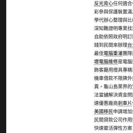
反光背心
任何適合
彩參與保護裝置滿
學代辦心整理與比
深知難證明專業找
自助依照政府明訂
錢到民間來辦理
台
最佳
電腦重灌
團隊
壢電腦維修
是電腦
飾客廳用燈具專精
機車借款不限牌外
異，龜山島業界的
法當舖解決資金問
速優惠廠商
剎車片
美國移民
申請增加
民間貸款公司作用
快速靈活彈性方案