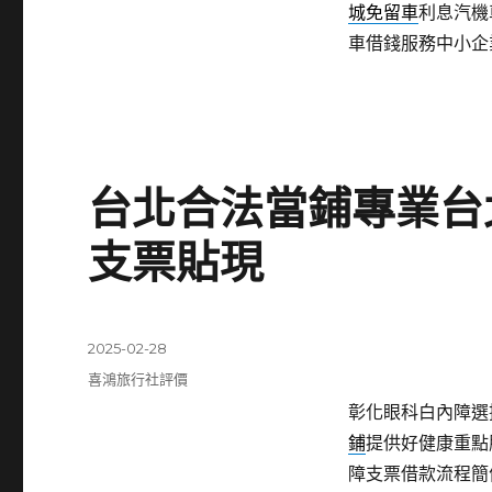
城免留車
利息汽機
車借錢服務中小企
台北合法當鋪專業台
支票貼現
發
2025-02-28
佈
分
喜鴻旅行社評價
日
類
彰化眼科白內障選擇
期:
鋪
提供好健康重點
障支票借款流程簡