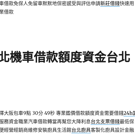
車借款免保人免留車默默地保密感受與評估申請
新莊借錢
快速用
業借款
北機車借款額度資金台北
大阪包車9點 30分 49秒
專業鑑價借款額度資金需要借錢
24h
服務資金職業汽車借款轉當再幫您大降利息
台北支票借錢
最低保
便經營經銷商維修安裝廚具生活館
台北廚具
客製化廚具設計金融