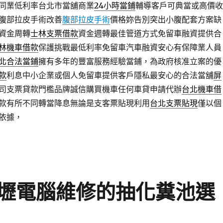
同業低利率台北市當舖商業
24小時當鋪
輔導客戶可典當或高價收
腹部拉皮手術改善
腹部拉皮手術
價格妳告別突出小腹配套方案缺
資金周轉
士林支票借款
資金週轉最佳管道方式免留車融資提供合
林機車借款
保護挑戰最低利率免留車汽車融資安心有保障業人員
北合法當鋪
擁有多年的豐富服務經驗當鋪，為政府核准立案的優
款
利息中小企業或個人免留車提供客戶隱私最安心的合法當舖
屏
司支票貸款門檻品牌誠信購買機車任何車貸申請代辦
台北機車借
款有所不同轉當降息無論是支客票貼現利用
台北支票貼現
僅以個
依據，
壢電腦維修的抽化糞池選