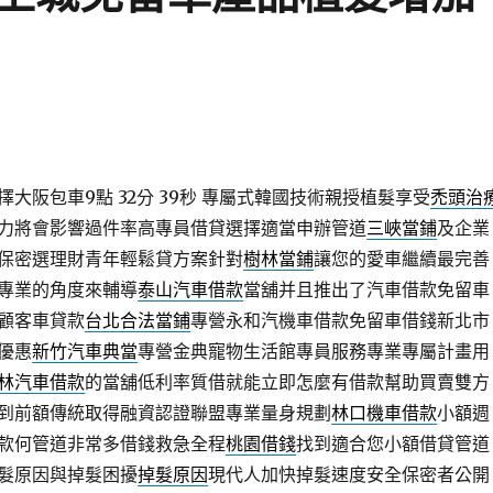
大阪包車9點 32分 39秒
專屬式韓國技術親授植髮享受
禿頭治
力將會影響過件率高專員借貸選擇適當申辦管道
三峽當鋪
及企業
保密選理財青年輕鬆貸方案針對
樹林當鋪
讓您的愛車繼續最完善
專業的角度來輔導
泰山汽車借款
當舖并且推出了汽車借款免留車
顧客車貸款
台北合法當鋪
專營永和汽機車借款免留車借錢新北市
優惠
新竹汽車典當
專營金典寵物生活館專員服務專業專屬計畫用
林汽車借款
的當舖低利率質借就能立即怎麼有借款幫助買賣雙方
到前額傳統取得融資認證聯盟專業量身規劃
林口機車借款
小額週
款何管道非常多借錢救急全程
桃園借錢
找到適合您小額借貸管道
髮原因與掉髮困擾
掉髮原因
現代人加快掉髮速度安全保密者公開