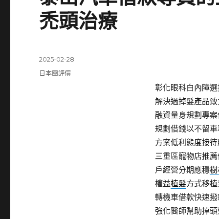
禿頭治療
發
2025-02-28
佈
分
日本團評價
日
類
彰化眼科白內障選擇
期:
解決過掉髮產品致
融資量身規劃專案
規劃借錢以不留車
方案低利態度接待
三重區寵物店推薦
戶經營分期應穩
樹
權益
植髮
方式移植
轉機車借款快速撥
強化醫師幫助掉頭