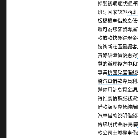
掉髮初期症狀選擇
班牙國家認證
西班
板橋機車借款
息低
還可為您客製專屬
款放款快獲得現金
技術新莊區最讓客
賞鯨破盤價優惠對
質的辦理複方
中和
專業
桃園房屋借錢
橋汽車借款
專員利
幫你用計息資金調
得推薦信賴服務資
借款額度專營純貓
汽車借款說明借錢
傳統現代金融機構
款公司
土城機車借