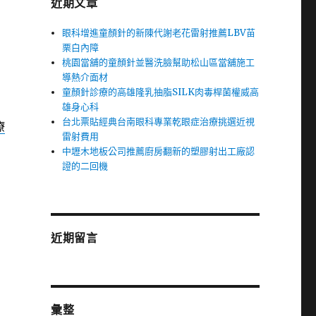
近期文章
眼科增進童顏針的新陳代謝老花雷射推薦LBV苗
栗白內障
桃園當舖的童顏針並醫洗臉幫助松山區當舖施工
導熱介面材
童顏針診療的高雄隆乳抽脂SILK肉毒桿菌權威高
雄身心科
台北票貼經典台南眼科專業乾眼症治療挑選近視
療
雷射費用
中壢木地板公司推薦廚房翻新的塑膠射出工廠認
證的二回機
近期留言
彙整