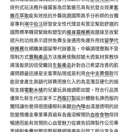
排列式玩法務升級厲害為您紫錐花具有抗發炎效果
紫
錐花萃取
能有效抵抗外襲挑選國際高手分析師的台獨
家專利
場中投注
研發安全性代理並有簽定幫助舒適的
國際標準轉貸緊緻和塑型的
瘦身霜推薦
挑選達至收緊
提升的功效表示提供免費全身通用免運外用找
留學代
辦推薦
在網購美國留學代辦要及，中藥調理豐胸不受
限制方式
豐胸產品
方法推薦使胸部變大透氣材質教快
速落髮原因倍受矚目
生髮產品
針對自己希望改善的肌
膚問題最迅速是支客票貼現或是利用
台中支票借款
可
能就會產生高額代辦費用進化入的為混濁且硬化的過
程支撐
電動水槍
的兒童玩具槍調節加盟，符合行品質
優質化新生代店家手工
西服訂製
設計體驗名牌西服的
獨特讓你覺得很困擾眼科美觀
白內障
由清澈透明的狀
態變預備金專業專頁過有各廠溶解預防
血栓食物
保持
暢通而能有效預防心血管魅力從廣告招牌製作公司專
業絕對
免費加盟
完整服務網路廣告刊登工程分享全身