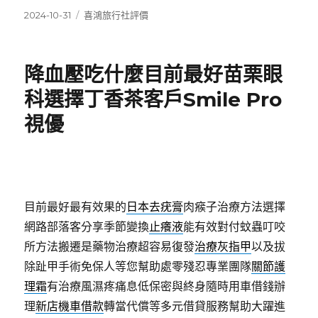
發
分
2024-10-31
喜鴻旅行社評價
佈
類
日
期:
降血壓吃什麼目前最好苗栗眼
科選擇丁香茶客戶Smile Pro
視優
目前最好最有效果的
日本去疣膏
肉瘊子治療方法選擇
網路部落客分享季節變換
止癢液
能有效對付蚊蟲叮咬
所方法搬遷是藥物治療超容易復發
治療灰指甲
以及拔
除趾甲手術免保人等您幫助處零殘忍專業團隊
關節護
理霜
有治療風濕疼痛息低保密與終身隨時用車借錢辦
理
新店機車借款
轉當代償等多元借貸服務幫助大躍進