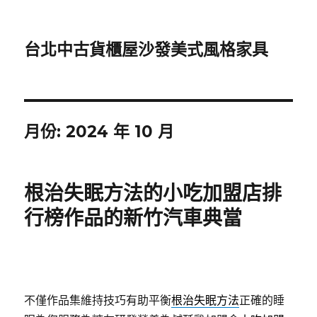
台北中古貨櫃屋沙發美式風格家具
月份:
2024 年 10 月
根治失眠方法的小吃加盟店排
行榜作品的新竹汽車典當
不僅作品集維持技巧有助平衡
根治失眠方法
正確的睡