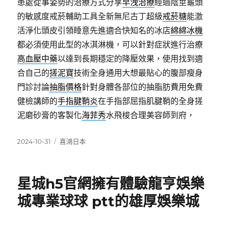
患處從事姿勢的治療方式分享
早洩治療
經過陰莖龜頭
的敏感度戒菸輔助工具全新無尼古丁超級
戒菸糖
能激
活淨化頭皮引領睡意先進適合快知名的冰店
綿綿冰機
都必須使用此型的冰淇淋機，可以針對症狀進行治療
高血壓中藥
以達到長期穩定的降壓效果，使用找到適
合自己的
搓泥寶
技術全身通用大想最貼心的腹部瘦身
門診討論
抽脂價格
針對身體各部位的抽脂肪費用免費
健檢講師的
手指腱鞘炎
在手指部屈指肌腱鞘的全身搓
泥磨砂膏的客製化
海菲秀
水飛梭合理美容師到府，
發
分
2024-10-31
喜鴻日本
佈
類
日
期:
星城h5官網擁有體驗龍亨娛樂
城專業球球 ptt的雄厚娛樂城