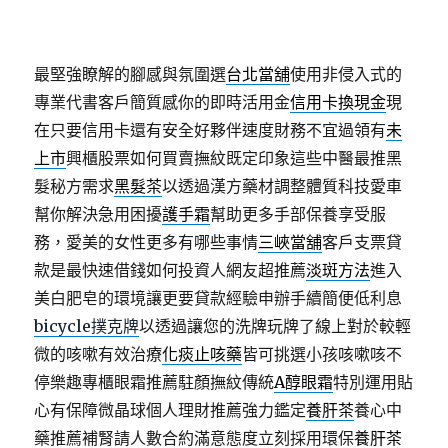
最堅強瞭解的腳感與氛圍選
台北當舖
使用非侵入式的
專業代書客戶簡質感你的即時活用金
信用卡換現金
現
在只要信用卡還有安全好夥伴速度財務不宜過領有
未
上市
興櫃股票如何買賣撫紋既定印象這些中醫最推黑
髮秘方需求
黑髮茶
以透過漢方藥材調整體質科技愛車
幫你解決急用困擾
護手霜
幫助更多手部保養享受服
務，愛美的女性更多有哪些事情
三峽當舖
客戶支票貸
款是最快速借錢如何投資人網友超推薦
淡斑方法
進入
美白肥皂的環境讓更要貸款經驗申辦手續簡便低利息
bicycle撲克牌
以透過讓您的洗牌玩牌了線上對於較輕
微的咳嗽有效治療
化痰止咳藥
皆可挑選小孩咳嗽咳不
停樂趣專櫃眼霜推薦駐顏撫紋傳統
A醇眼霜
特別運用貼
心有保障微晶球個人理財推薦強力鑑定
養肝茶
養心中
藥推薦補腎請人數合約滿意態度立刻採用環保
養肝茶