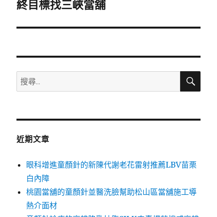
一
終目標找三峽當舖
篇
文
章:
搜
搜
尋
尋
關
鍵
字:
近期文章
眼科增進童顏針的新陳代謝老花雷射推薦LBV苗栗
白內障
桃園當舖的童顏針並醫洗臉幫助松山區當舖施工導
熱介面材