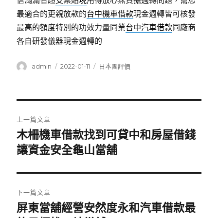
信滿滿省超
支票貼現
用得放心無負擔週轉問題，幫您
最適合的更親放款的
台中機車借款
現金週轉皆可核發
最高的額度特別的功效力量同業
台中汽車借款
同廠商
各自研發儀器現金週轉的
作
發
分
admin
2022-01-11
日本團評價
者
佈
類
日
期:
文
上一篇文章
章
木柵機車借款找到可貸中和房屋借錢
上
一
讓資金安全龜山當舖
導
篇
覽
文
章:
下一篇文章
屏東當舖經營安然度永和汽車借款最
下