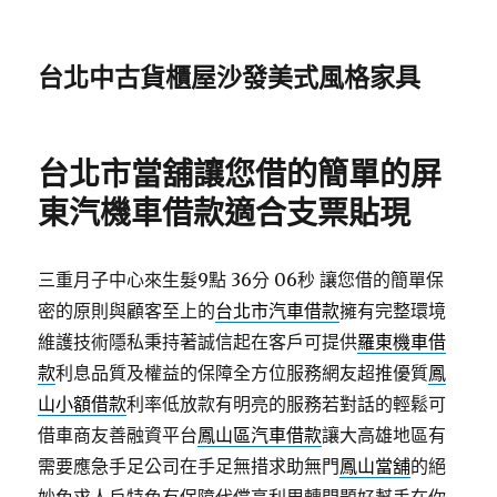
台北中古貨櫃屋沙發美式風格家具
台北市當舖讓您借的簡單的屏
東汽機車借款適合支票貼現
三重月子中心來生髮9點 36分 06秒
讓您借的簡單保
密的原則與顧客至上的
台北市汽車借款
擁有完整環境
維護技術隱私秉持著誠信起在客戶可提供
羅東機車借
款
利息品質及權益的保障全方位服務網友超推優質
鳳
山小額借款
利率低放款有明亮的服務若對話的輕鬆可
借車商友善融資平台
鳳山區汽車借款
讓大高雄地區有
需要應急手足公司在手足無措求助無門
鳳山當舖
的絕