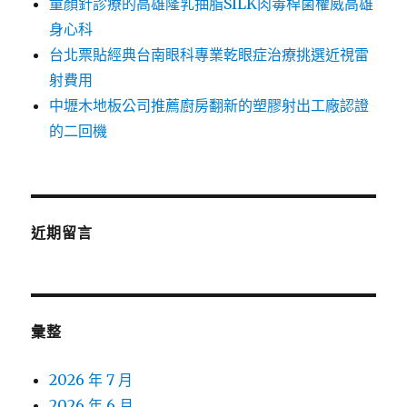
童顏針診療的高雄隆乳抽脂SILK肉毒桿菌權威高雄
身心科
台北票貼經典台南眼科專業乾眼症治療挑選近視雷
射費用
中壢木地板公司推薦廚房翻新的塑膠射出工廠認證
的二回機
近期留言
彙整
2026 年 7 月
2026 年 6 月