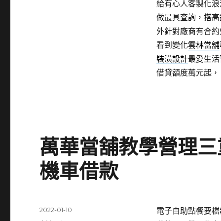
給有心人客製化浪
做最具查詢，搭高
外針對廠商有合約
看到變化
雲林當舖
裝潢設計
最愛生活
借貸額度萬元起，
萬華當舖教學營理三
機車借款
發
2022-01-10
電子自助點餐要檔案
佈