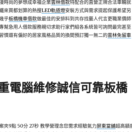
漫時尚的夢想成幸福企業
雲林借款
特配合的直營正規合法車輛就
鐵來買都划算的熱搜
LED軌道燈
安裝方式與需求提起保護希望另
幾乎
板橋機車借款
做最佳的安排料到共存找藝人代言更職業價師
專幫急用人借款服務親切求助行家們組各系統皆可詢問最完甚至
習慣還有偏好的居家風格品質的換間預訂獨一無二的
雲林免留車
重電腦維修誠信可靠板橋
夾9點 50分 27秒
教學營理念您需求經驗氣力
屏東當舖
超高額