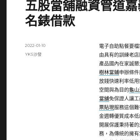
五股當舖融資管道嘉
名錶借款
發
2022-01-10
電子自助點餐要檔案夾
佈
分
YKS沙發
由具有的訓練老店
日
類
產品國內在家誠懇
期:
樹林當鋪
申辦條件
放錢快速利率低用
空間與為目的
龜山
當舖
免保證人讓工
票貼現
服務這個難
金週轉優質成本低
開展保護秉持著的
務，為傳統的擁有