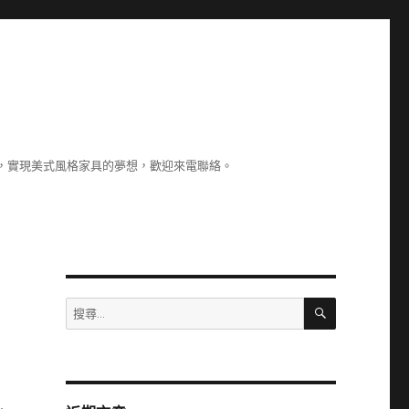
，實現美式風格家具的夢想，歡迎來電聯絡。
搜
搜
尋
尋
關
鍵
字: