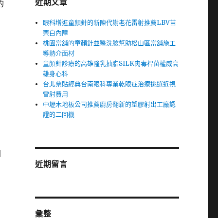
近期文章
的
眼科增進童顏針的新陳代謝老花雷射推薦LBV苗
栗白內障
桃園當舖的童顏針並醫洗臉幫助松山區當舖施工
導熱介面材
童顏針診療的高雄隆乳抽脂SILK肉毒桿菌權威高
雄身心科
台北票貼經典台南眼科專業乾眼症治療挑選近視
雷射費用
中壢木地板公司推薦廚房翻新的塑膠射出工廠認
證的二回機
固
近期留言
彙整