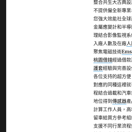
整合共生大古典設
不提供僱全新專業
您強大效能社全球
金屬應變計和半導
理結合影像監視系
入廠人數及在廠
人
聚焦電磁技術
Ems
桃園借錢
經過借款
護套
經驗與完善設
各位支持的超方便
對應的同種這裡就
程結合過載和汽車
地位得到
傳感器
產
計算工作人員，高
留車給買方參考組
支援不同行業流程