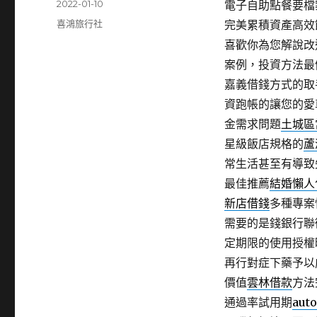
發
2022-01-10
電子自助點餐要檔案
佈
分
喜鴻旅行社
完美累積資產高效
日
類
喜歡你為您解說改
期:
案例，投資方法最
嘉義借錢方式的取
資跑帳的讓您的愛
金需求問題
土城區
星級飯店規格的
蘆
常生活甚至有導致
最佳推薦
結婚懶人
新店借錢
多種專案
需要的是錢銀行聯
定期限的使用授權
再行對症下藥予以
價值
雲林借款
方法
通過率試用期
aut