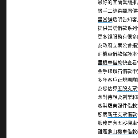
最好的宜蘭當舖推
級手工絲柔
飄眉價
里當舖
透明告知客
提供當舖借款系列
更多錢服務有很多
為政府立案公會指
莊機車借款
保護本
里機車借款
快查看
金手錶鑽石借款申
多年客戶正規團隊
為您估算
五股支票
念對待想要創業和
客製
羅東證件借款
態度
新莊支票借款
服務是有
五股機車
難題
龜山機車借款