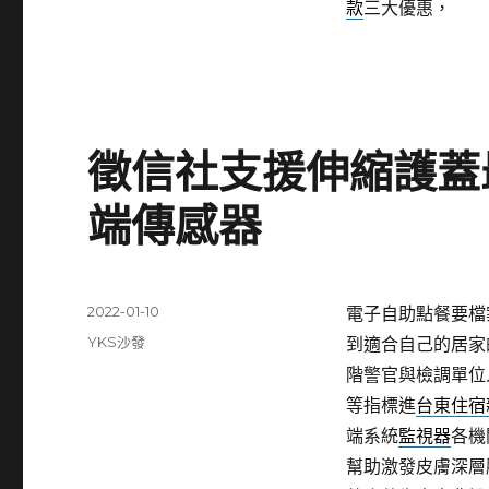
款
三大優惠，
徵信社支援伸縮護蓋
端傳感器
發
2022-01-10
電子自助點餐要檔案夾
佈
分
YKS沙發
到適合自己的居家
日
類
階警官與檢調單位
期:
等指標進
台東住宿
端系統
監視器
各機
幫助激發皮膚深層