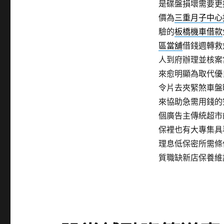
是碟盤損壞需要更
價為
三重月子中心
驗的
板橋機車借款
區當舖
借錢週轉救
人到府辦理並核案
來愈明顯為取代優
令片去夾緊煞車盤
來協助急需用錢的
個廣告主傳統超市
保裡也有大專集具
理息低保密所需條
質職缺新店保養維