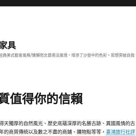
家具
經典美式都會風格/慵懶而文藝南法風情，增添了沙發中的色彩。若想突破自我
質值得你的信賴
得天獨厚的自然風光、歷史底蘊深厚的名勝古跡、異國風情的古
年的商貿傳統以及數之不盡的商鋪、購物點等等，
喜鴻旅行社評