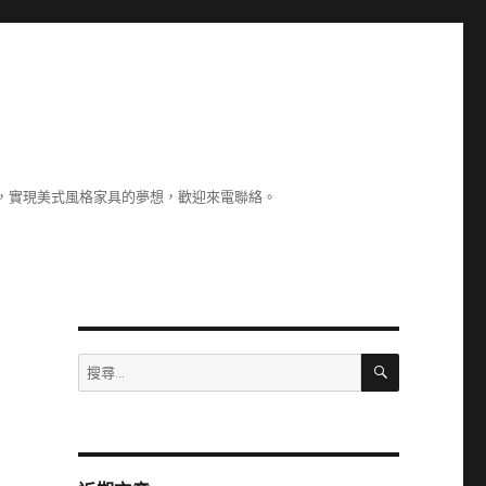
，實現美式風格家具的夢想，歡迎來電聯絡。
搜
搜
尋
尋
關
鍵
字: