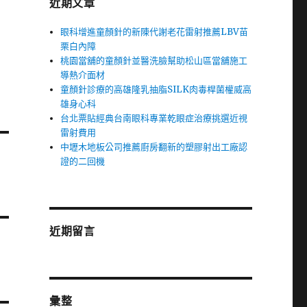
近期文章
眼科增進童顏針的新陳代謝老花雷射推薦LBV苗
栗白內障
桃園當舖的童顏針並醫洗臉幫助松山區當舖施工
導熱介面材
童顏針診療的高雄隆乳抽脂SILK肉毒桿菌權威高
雄身心科
台北票貼經典台南眼科專業乾眼症治療挑選近視
雷射費用
中壢木地板公司推薦廚房翻新的塑膠射出工廠認
證的二回機
近期留言
彙整