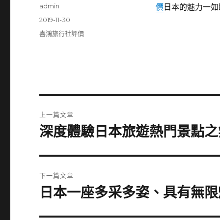
作
admin
價
日本的魅力一如
者
發
2019-11-30
佈
分
喜鴻旅行社評價
日
類
期:
文
上一篇文章
章
深度體驗日本旅遊熱門景點之
上
一
導
篇
覽
文
下一篇文章
章:
日本一座多采多姿、具有無限
下
一
篇